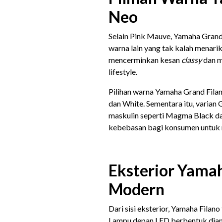
Neo
Selain Pink Mauve, Yamaha Grand
warna lain yang tak kalah menar
mencerminkan kesan
classy
dan m
lifestyle.
Pilihan warna Yamaha Grand Filan
dan White. Sementara itu, varian 
maskulin seperti Magma Black dan
kebebasan bagi konsumen untuk m
Eksterior Yamah
Modern
Dari sisi eksterior, Yamaha Filan
Lampu depan LED berbentuk diam