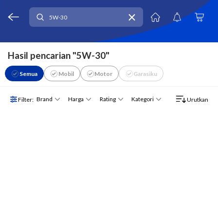
Hasil pencarian "5W-30"
Semua
Mobil
Motor
Garasiku
Brand
Harga
Rating
Kategori
Filter:
Urutkan