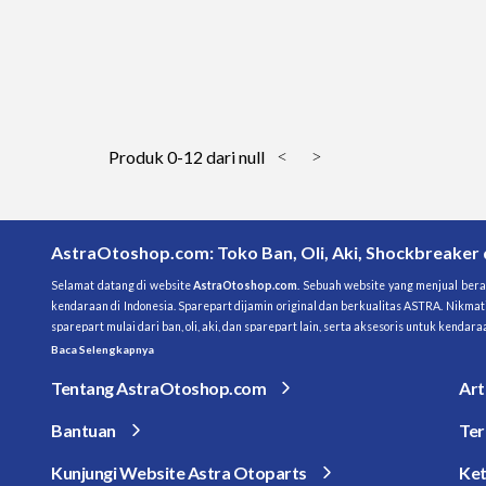
Produk 0-12 dari null
<
>
AstraOtoshop.com: Toko Ban, Oli, Aki, Shockbreaker
Selamat datang di website 
AstraOtoshop.com
. Sebuah website yang menjual berag
kendaraan di Indonesia. Sparepart dijamin original dan berkualitas ASTRA. Nikmat
sparepart mulai dari ban, oli, aki, dan sparepart lain, serta aksesoris untuk kend
Baca Selengkapnya
Tentang AstraOtoshop.com
Art
Bantuan
Ter
Kunjungi Website Astra Otoparts
Ket