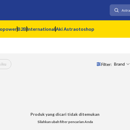
topower
B2B
International
Aki Astraotoshop
Brand
Filter:
siku
Produk yang dicari tidak ditemukan
Silahkan ubah filter pencarian Anda