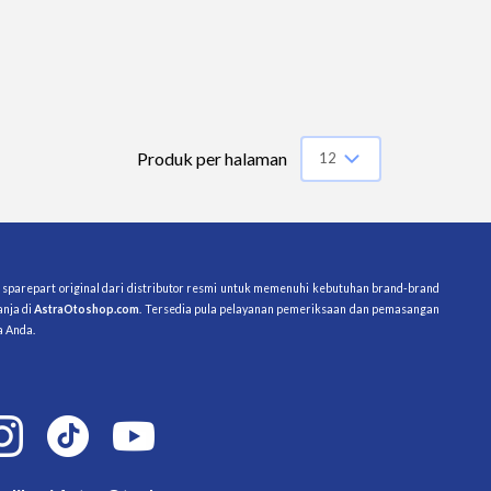
Produk per halaman
12
12
20
28
as sparepart original dari distributor resmi untuk memenuhi kebutuhan brand-brand 
nja di 
AstraOtoshop.com
. Tersedia pula pelayanan pemeriksaan dan pemasangan 
36
a Anda.