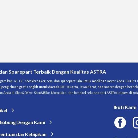
 dan Sparepart Terbaik Dengan Kualitas ASTRA
am ban, oli, aki, shockbreaker, rem, dan sparepart lain untuk mobil dan motor Anda. Kualit
i pengiriman gratis ongkir untuk daerah DKI Jakarta, Jawa Barat, dan Banten dengan berbela
araan Anda di Shop&Drive, Shop&Bike, Motoquick, dan bengkel rekanan dari ASTRA lainnya di kot
Ikuti Kami
ikel
hubung Dengan Kami
entuan dan Kebijakan