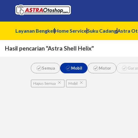
Layanan Bengkel
Home Service
Suku Cadang
Astra O
Hasil pencarian "Astra Shell Helix"
Semua
Mobil
Motor
Gara
Hapus Semua
Mobil