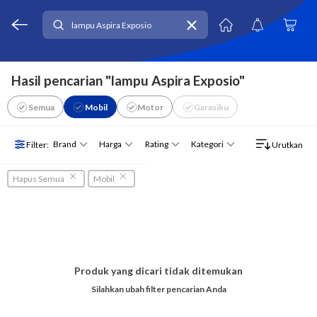
Hasil pencarian "lampu Aspira Exposio"
Semua
Mobil
Motor
Garasiku
Brand
Harga
Rating
Kategori
Filter:
Urutkan
Hapus Semua
Mobil
Produk yang dicari tidak ditemukan
Silahkan ubah filter pencarian Anda