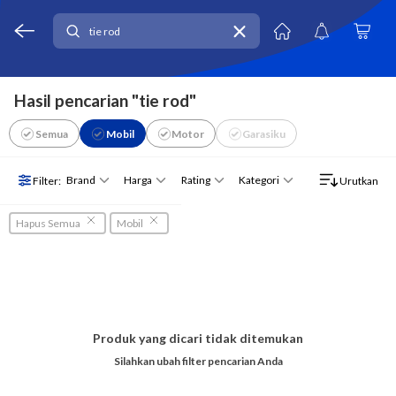
Hasil pencarian "tie rod"
Semua
Mobil
Motor
Garasiku
Brand
Harga
Rating
Kategori
Filter:
Urutkan
Hapus Semua
Mobil
Produk yang dicari tidak ditemukan
Silahkan ubah filter pencarian Anda