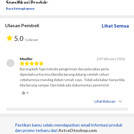
Spesifikasi Produk:
Baca Selengkapnya
Tipe Aki
: Calcium 105D31L
Kapasitas
: 80 Ah
Dimensi
: Panjang: 306 mm, Lebar: 173 mm, Tinggi: 204 
Ulasan Pembeli
Lihat Semua
mm, Total Height (with Terminal): 225 mm
Tegangan:
 12 V (Volt)
5.0
1 ulasan
Aplikasi:
 Toyota Fortuner (diesel) (Kecuali New 
Fortuner 2015), Innova (diesel) (Kecuali New Innova 
2015), Land Cruiser, Harrier Prado, Hyundai New Santa 
Mueller
24 February 2026
Fe
Barang baik Tapi metode pengiriman dan pelacakan perlu
Tentang Produk:
diperbahrui Karena tiba tiba barang datang setelah sehari
Aki GS Astra Calcium 105D31L dirancang untuk memberikan daya 
sebelumnya mandeg dekat rumah saya . Tidak ada kabar hanya tiba
maksimal pada mobil Anda. Didesain khusus dengan material 
tiba barang sampai. Dan tidak ada dokumentas penerimA
terbaik yang mendukung kelistrikan kendaraan modern.
0
Lihat Balasan
Keunggulan Produk:
Kapasitas ampere (AH) lebih besar (Bigger Capacity), 
cocok untuk penggunaan yang membutuhkan daya listrik 
tinggi.
Pastikan kamu selalu mendapatkan email informasi produk 
Tenaga listrik (CCA) yang lebih besar (Bigger Power), 
dan promo terbaru dari 
AstraOtoshop.com