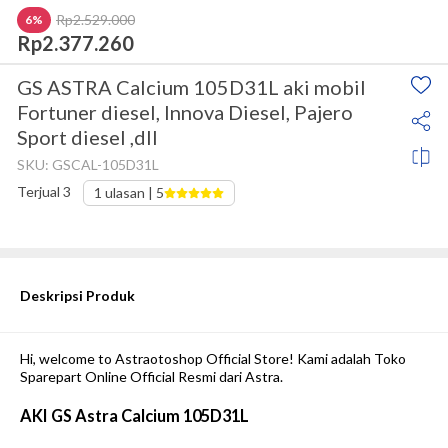
Rp2.529.000
6%
Rp2.377.260
GS ASTRA Calcium 105D31L aki mobil
Fortuner diesel, Innova Diesel, Pajero
Sport diesel ,dll
SKU:
GSCAL-105D31L
Terjual
3
1
ulasan |
5
Stok tersedia
Deskripsi Produk
Hi, welcome to Astraotoshop Official Store! Kami adalah Toko 
Sparepart Online Official Resmi dari Astra.
AKI GS Astra Calcium 105D31L