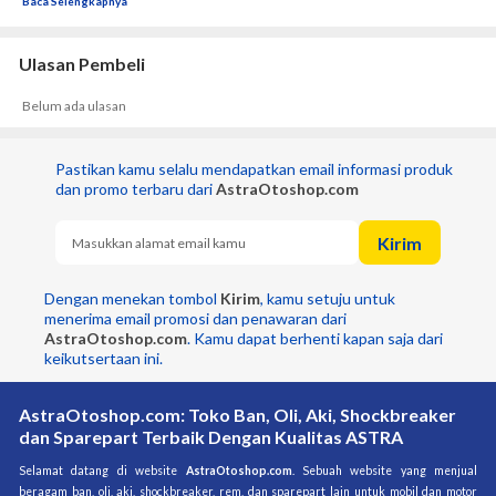
Baca Selengkapnya
-Effective in all use conditions: competition, training or just for 
fun! 
-Excellent traction to guarantee the maximum power 
Ulasan Pembeli
transmission to the ground. 
-Block arrangement optimized to improve braking stability and 
Belum ada ulasan
cornering side-grip. 
-Front lateral knobs guarantee greater line-holding precision in 
corners. 
Pastikan kamu selalu mendapatkan email informasi produk 
-Performance reliability even in extreme conditions. 
dan promo terbaru dari 
AstraOtoshop.com
-The tread pattern and compound were developed with the 
contribution of the most prestigious players in MX competitions"
Kirim
Tahun Pembuatan Ban 2015 - 2017
Tidak Melayani Retur Ban
Dengan menekan tombol 
Kirim
, kamu setuju untuk 
menerima email promosi dan penawaran dari 
AstraOtoshop.com
. Kamu dapat berhenti kapan saja dari 
keikutsertaan ini.
AstraOtoshop.com: Toko Ban, Oli, Aki, Shockbreaker
dan Sparepart Terbaik Dengan Kualitas ASTRA
Selamat datang di website 
AstraOtoshop.com
. Sebuah website yang menjual 
beragam ban, oli, aki, shockbreaker, rem, dan sparepart lain untuk mobil dan motor 