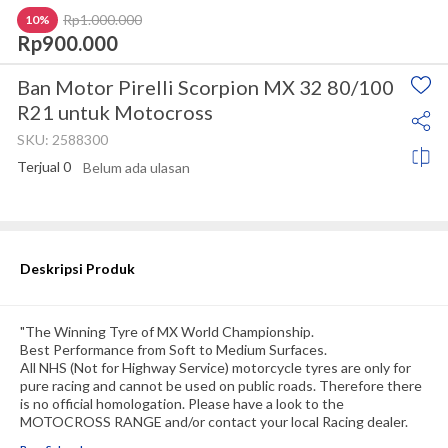
Rp1.000.000
10%
Rp900.000
Ban Motor Pirelli Scorpion MX 32 80/100
R21 untuk Motocross
SKU:
2588300
Terjual
0
Belum ada ulasan
Stok tersedia
Deskripsi Produk
"The Winning Tyre of MX World Championship. 
Best Performance from Soft to Medium Surfaces.
All NHS (Not for Highway Service) motorcycle tyres are only for 
pure racing and cannot be used on public roads. Therefore there 
is no official homologation. Please have a look to the 
MOTOCROSS RANGE and/or contact your local Racing dealer. 
Also available in Mini Cross sizes and in special MUD version.