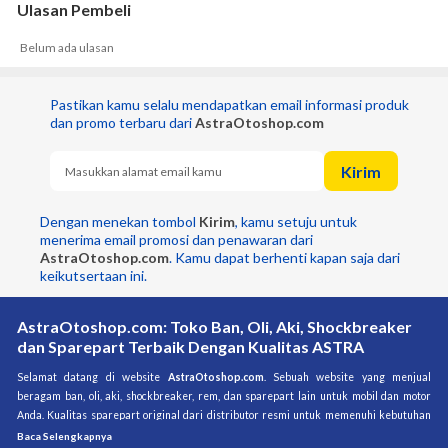
Ulasan Pembeli
Belum ada ulasan
Pastikan kamu selalu mendapatkan email informasi produk 
dan promo terbaru dari 
AstraOtoshop.com
Kirim
Dengan menekan tombol 
Kirim
, kamu setuju untuk 
menerima email promosi dan penawaran dari 
AstraOtoshop.com
. Kamu dapat berhenti kapan saja dari 
keikutsertaan ini.
AstraOtoshop.com: Toko Ban, Oli, Aki, Shockbreaker
dan Sparepart Terbaik Dengan Kualitas ASTRA
Selamat datang di website 
AstraOtoshop.com
. Sebuah website yang menjual 
beragam ban, oli, aki, shockbreaker, rem, dan sparepart lain untuk mobil dan motor 
Anda. Kualitas sparepart original dari distributor resmi untuk memenuhi kebutuhan 
brand-brand kendaraan di Indonesia. Sparepart dijamin original dan berkualitas 
Baca Selengkapnya