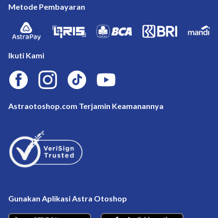
ASTRA. Nikmati pengiriman gratis ongkir untuk daerah DKI Jakarta, Jawa Barat, dan 
Metode Pembayaran
Banten dengan berbelanja di 
AstraOtoshop.com
. Tersedia pula pelayanan 
pemeriksaan dan pemasangan sparepart mulai dari ban, oli, aki, dan sparepart lain, 
serta aksesoris untuk kendaraan Anda di Shop&Drive, Shop&Bike, Motoquick, dan 
bengkel rekanan dari ASTRA lainnya di kota Anda.
Ikuti Kami
Astraotoshop.com Terjamin Keamanannya
Gunakan Aplikasi Astra Otoshop