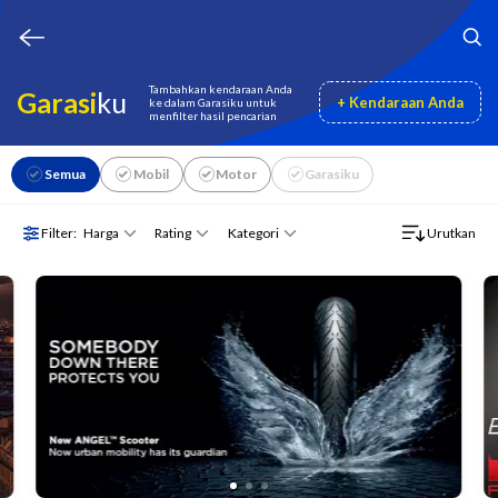
Tambahkan kendaraan Anda
Garasi
ku
+ Kendaraan Anda
ke dalam Garasiku untuk
menfilter hasil pencarian
Semua
Mobil
Motor
Garasiku
Harga
Rating
Kategori
Filter:
Urutkan