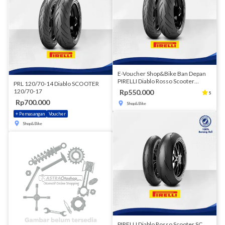
E-Voucher Shop&Bike Ban Depan
PIRELLI Diablo Rosso Scooter
PRL 120/70-14 Diablo SCOOTER
110/70-13M/CTL 48P DRScoF
120/70-17
Rp550.000
5
Rp700.000
Shop&Bike
+ Pemasangan
Voucher
Shop&Bike
PIRELLI Diablo Rosso Scooter SC