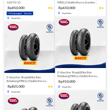
120/70-15
PIRELLI Diablo Rosso Scooter
120/70-13M/CTL 53P DRScoF
Rp850.000
Rp650.000
5
5
Shop&Bike
+ Pemasangan
Voucher
Shop&Bike
E-Voucher Shop&Bike Ban
Belakang PIRELLI Diablo Rosso
E-Voucher Shop&Bike Ban
Scooter 140/70-13M/CTL 61P
Belakang PIRELLI Diablo Rosso
Rp910.000
DRScoR
Scooter 130/70-13M/C REINFTL
Rp825.000
5
Shop&Bike
63P DRScoR
Shop&Bike