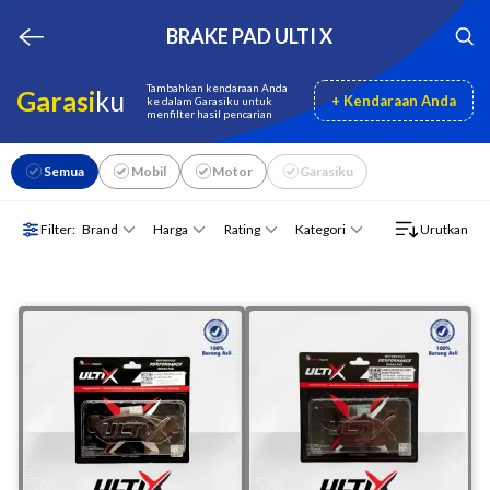
BRAKE PAD ULTI X
Tambahkan kendaraan Anda
Garasi
ku
+ Kendaraan Anda
ke dalam Garasiku untuk
menfilter hasil pencarian
Semua
Mobil
Motor
Garasiku
Brand
Harga
Rating
Kategori
Filter:
Urutkan