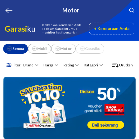
Motor
Tambahkan kendaraan Anda
Garasi
ku
+ Kendaraan Anda
ke dalam Garasiku untuk
menfilter hasil pencarian
Semua
Mobil
Motor
Garasiku
Brand
Harga
Rating
Kategori
Filter:
Urutkan