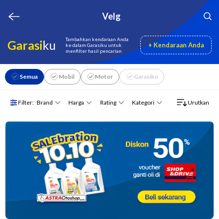
Velg
Tambahkan kendaraan Anda
Garasi
ku
+ Kendaraan Anda
ke dalam Garasiku untuk
menfilter hasil pencarian
Semua
Mobil
Motor
Garasiku
Brand
Harga
Rating
Kategori
Filter:
Urutkan