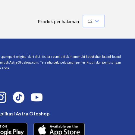
Produk per halaman
12
12
20
28
as sparepart original dari distributor resmi untuk memenuhi kebutuhan brand-brand 
nja di 
AstraOtoshop.com
. Tersedia pula pelayanan pemeriksaan dan pemasangan 
36
a Anda.
plikasi Astra Otoshop