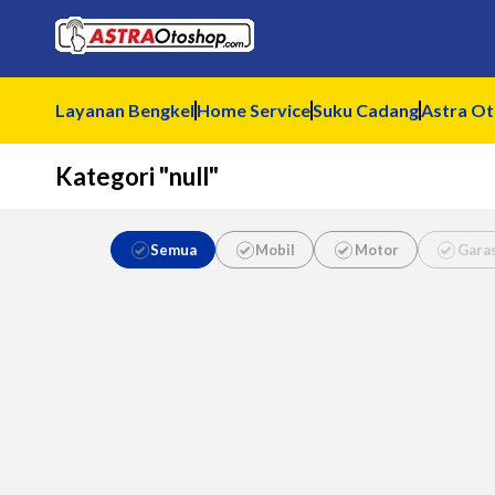
Layanan Bengkel
Home Service
Suku Cadang
Astra O
Kategori "null"
Semua
Mobil
Motor
Gara