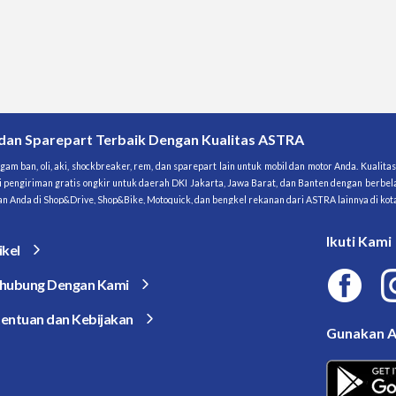
 dan Sparepart Terbaik Dengan Kualitas ASTRA
am ban, oli, aki, shockbreaker, rem, dan sparepart lain untuk mobil dan motor Anda. Kualit
i pengiriman gratis ongkir untuk daerah DKI Jakarta, Jawa Barat, dan Banten dengan berbela
araan Anda di Shop&Drive, Shop&Bike, Motoquick, dan bengkel rekanan dari ASTRA lainnya di kot
Ikuti Kami
ikel
hubung Dengan Kami
entuan dan Kebijakan
Gunakan A