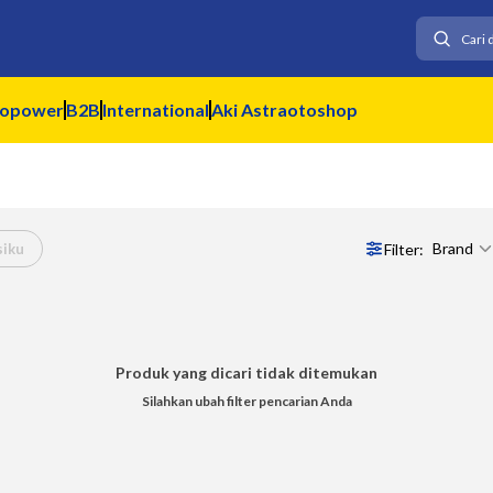
topower
B2B
International
Aki Astraotoshop
Brand
Filter:
siku
Produk yang dicari tidak ditemukan
Silahkan ubah filter pencarian Anda