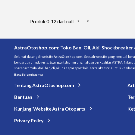
Produk 0-12 dari null
<
>
AstraOtoshop.com: Toko Ban, Oli, Aki, Shockbreaker
Selamat datang di website 
AstraOtoshop.com
. Sebuah website yang menjual berag
kendaraan di Indonesia. Sparepart dijamin original dan berkualitas ASTRA. Nikmat
sparepart mulai dari ban, oli, aki, dan sparepart lain, serta aksesoris untuk kend
Baca Selengkapnya
Tentang AstraOtoshop.com
Art
Bantuan
Ter
Kunjungi Website Astra Otoparts
Ket
Privacy Policy