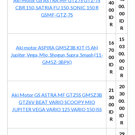
Aki Motor GS ASTRA MF GTZ7S GTZ-7S
40
00.
CBR 150, SATRIA FU 150, SONIC 150 R
00
00
GSMF-GTZ-7S
ID
ID
R
R
15
16
03
Aki motor ASPIRA GM5Z3B KIT (5 Ah)
70
00.
Jupiter, Vega, Mio, Shogun, Supra, Smash (11-
00
00
GM5Z-3BPK)
ID
ID
R
R
20
21
30
Aki Motor GS ASTRA MF GTZ5S GM5Z3B
30
00.
GTZ6V BEAT VARIO SCOOPY MIO
00
00
JUPITER VEGA VARIO 125 VARIO 150 ISS
ID
ID
R
R
29