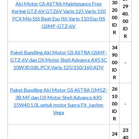
30
Aki Motor GS ASTRA Maintenance Free
29
20
Kering GTZ-6V GTZ6V Vario 125 Vario 150
40.
00
PCX Mio SSS Beat Esp ISS Vario 110 Esp ISS
00
ID
GSMF-GTZ-6V
ID
R
R
34
Paket Bundling Aki Motor GS ASTRA GSMF-
90
GTZ-6V dan Oli Motor Shell Advance AX5 SC
00
-
10W30 0.8L PCX Vario 125/150/160 ADV
ID
R
26
Paket Bundling Aki Motor GS ASTRA GM5Z-
10
3B MF dan Oli Motor Shell Advance AX5
00
-
15W40 1.0L untuk motor Supra Fit, Jupiter,
ID
Vega
R
23
24
40