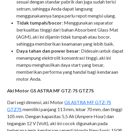
sesuai dengan standar pabrik dan juga sudah terisi
setrum, sehingga Anda dapat langsung
menggunakannya tanpa perlu repot mengisi ulang.
Tidak tumpah/bocor
: Menggunakan separator
berkualitas tinggi dari bahan Absorbent Glass Mat
(AGM), aki ini dijamin tidak tumpah atau bocor,
sehingga memberikan keamanan yang lebih baik.
Daya tahan dan power besar
: Didesain untuk dapat
menampung elektrolit konsentrasi tinggi, aki ini
mampu menghasilkan daya start yang besar,
memberikan performa yang handal bagi kendaraan
motor Anda.
Aki Motor GS ASTRA MF GTZ-7S GTZ7S
Dari segi dimensi, aki Motor
GS ASTRA MF GTZ-7S
GTZ7S
memiliki panjang 113 mm, lebar 70 mm, dan tinggi
105 mm. Dengan kapasitas 5,5 Ah (Ampere Hour) dan
tegangan 12 V (Volt), aki ini cocok digunakan pada
beberapa jenis kendaraan seperti Honda New Sonic 150R,