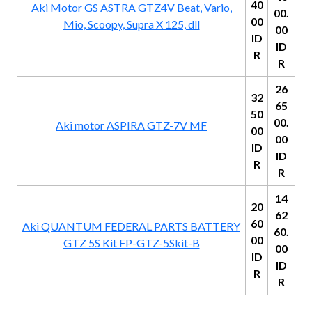
40
Aki Motor GS ASTRA GTZ4V Beat, Vario,
00.
00
Mio, Scoopy, Supra X 125, dll
00
ID
ID
R
R
26
32
65
50
00.
Aki motor ASPIRA GTZ-7V MF
00
00
ID
ID
R
R
14
20
62
60
Aki QUANTUM FEDERAL PARTS BATTERY
60.
00
GTZ 5S Kit FP-GTZ-5Skit-B
00
ID
ID
R
R