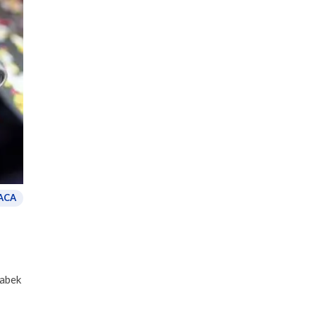
ACA
tabek