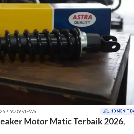
26
9009
VIEWS
10
MENIT B
eaker Motor Matic Terbaik 2026,