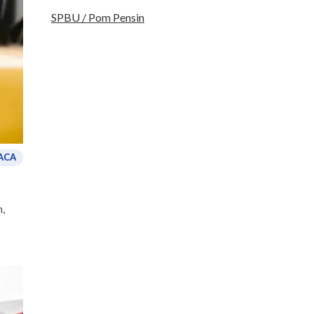
SPBU / Pom Pensin
ACA
h,