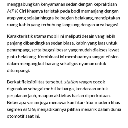
menggabungkan kenyamanan sedan dengan kepraktisan
MPV
. Ciri khasnya terletak pada bodi memanjang dengan
atap yang sejajar hingga ke bagian belakang, menciptakan
ruang kabin yang terhubung langsung dengan area bagasi.
Karakteristik utama mobil ini meliputi desain yang lebih
panjang dibandingkan sedan biasa, kabin yang luas untuk
penumpang, serta bagasi besar yang mudah diakses lewat
pintu belakang. Kombinasi ini membuatnya sangat efisien
dalam mengangkut barang sekaligus nyaman untuk
ditumpangi.
Berkat fleksibilitas tersebut,
station wagon
cocok
digunakan sebagai mobil keluarga, kendaraan untuk
perjalanan jauh, maupun aktivitas harian di perkotaan.
Beberapa varian juga menawarkan fitur-fitur modern khas
segmen
estate
, menjadikannya pilihan menarik dalam dunia
otomotif saat ini.