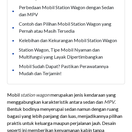
Perbedaan Mobil Station Wagon dengan Sedan
•
dan MPV
Contoh dan Pilihan Mobil Station Wagon yang
•
Pernah atau Masih Tersedia
Kelebihan dan Kekurangan Mobil Station Wagon
•
Station Wagon, Tipe Mobil Nyaman dan
•
Multifungsi yang Layak Dipertimbangkan
Mobil Sudah Dapat? Pastikan Perawatannya
•
Mudah dan Terjamin!
Mobil
station wagon
merupakan jenis kendaraan yang
menggabungkan karakteristik antara sedan dan
MPV
.
Bentuk bodinya menyerupai sedan namun dengan ruang
bagasi yang lebih panjang dan luas, menjadikannya pilihan
praktis untuk keluarga maupun perjalanan jauh. Desain
seperti ini memberikan kenyamanan kabin tanpa