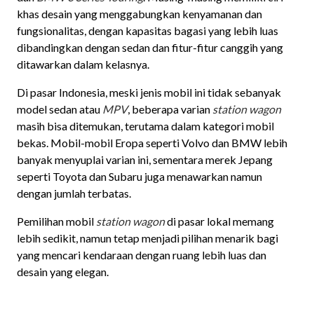
khas desain yang menggabungkan kenyamanan dan
fungsionalitas, dengan kapasitas bagasi yang lebih luas
dibandingkan dengan sedan dan fitur-fitur canggih yang
ditawarkan dalam kelasnya.
Di pasar Indonesia, meski jenis mobil ini tidak sebanyak
model sedan atau
MPV
, beberapa varian
station wagon
masih bisa ditemukan, terutama dalam kategori mobil
bekas. Mobil-mobil Eropa seperti Volvo dan BMW lebih
banyak menyuplai varian ini, sementara merek Jepang
seperti Toyota dan Subaru juga menawarkan namun
dengan jumlah terbatas.
Pemilihan mobil
station wagon
di pasar lokal memang
lebih sedikit, namun tetap menjadi pilihan menarik bagi
yang mencari kendaraan dengan ruang lebih luas dan
desain yang elegan.