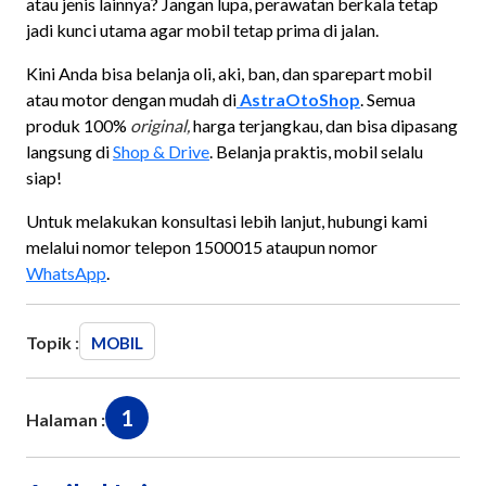
atau jenis lainnya? Jangan lupa, perawatan berkala tetap
jadi kunci utama agar mobil tetap prima di jalan.
Kini Anda bisa belanja oli, aki, ban, dan sparepart mobil
atau motor dengan mudah di
AstraOtoShop
. Semua
produk 100%
original,
harga terjangkau, dan bisa dipasang
langsung di
Shop & Drive
. Belanja praktis, mobil selalu
siap!
Untuk melakukan konsultasi lebih lanjut, hubungi kami
melalui nomor telepon 1500015 ataupun nomor
WhatsApp
.
Topik :
MOBIL
1
Halaman :