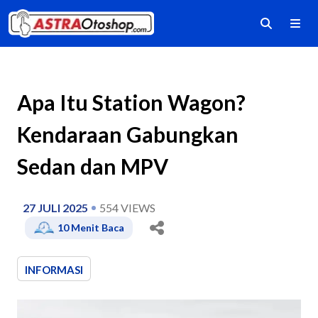
Apa Itu Station Wagon?
Kendaraan Gabungkan
Sedan dan MPV
27 JULI 2025
554
VIEWS
10
Menit Baca
INFORMASI