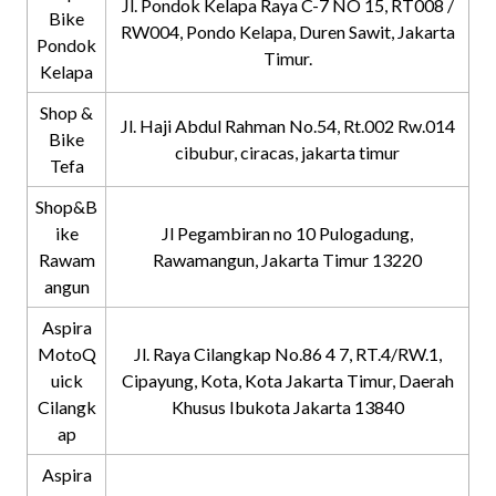
Jl. Pondok Kelapa Raya C-7 NO 15, RT008 /
Bike
RW004, Pondo Kelapa, Duren Sawit, Jakarta
Pondok
Timur.
Kelapa
Shop &
Jl. Haji Abdul Rahman No.54, Rt.002 Rw.014
Bike
cibubur, ciracas, jakarta timur
Tefa
Shop&B
ike
Jl Pegambiran no 10 Pulogadung,
Rawam
Rawamangun, Jakarta Timur 13220
angun
Aspira
MotoQ
Jl. Raya Cilangkap No.86 4 7, RT.4/RW.1,
uick
Cipayung, Kota, Kota Jakarta Timur, Daerah
Cilangk
Khusus Ibukota Jakarta 13840
ap
Aspira