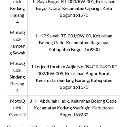
uick
Jl. Raya Bogor RT. 003/RW. 001, Kelurahan
Kedung
Bogor Utara, Kecamatan Ciparigi, Kota
Halang
Bogor 161570
4
MotoQ
Jl. KP Sawah RT. 001/RW. 00, Kelurahan
uick
Bojong Gede, Kecamatam Ragajaya,
Kampun
Kabupaten Bogor 169200
g Sawah
MotoQ
Jl. Letjend Ibrahim Adjie No.394C & 349D RT.
uick
002/RW. 009, Kelurahan Bogor Barat,
Sindang
Kecamatan Sindang Barang, Kabupaten
Barang
Bogor 161170
4
MotoQ
Jl. H Abdullah Halik, Kelurahan Bojong Gede,
uick
Kecamatan Kedung Waringin, Kabupaten
Gaperi 2
Bogor 169230