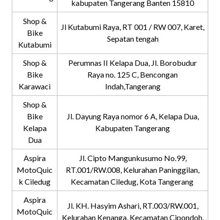
kabupaten Tangerang Banten 15810
Shop &
Jl Kutabumi Raya, RT 001 / RW 007, Karet,
Bike
Sepatan tengah
Kutabumi
Shop &
Perumnas II Kelapa Dua, Jl. Borobudur
Bike
Raya no. 125 C, Bencongan
Karawaci
Indah,Tangerang
Shop &
Bike
Jl. Dayung Raya nomor 6 A, Kelapa Dua,
Kelapa
Kabupaten Tangerang
Dua
Aspira
Jl. Cipto Mangunkusumo No.99,
MotoQuic
RT.001/RW.008, Kelurahan Paninggilan,
k Ciledug
Kecamatan Ciledug, Kota Tangerang
Aspira
Jl. KH. Hasyim Ashari, RT.003/RW.001,
MotoQuic
Kelurahan Kenanga, Kecamatan Cipondoh,