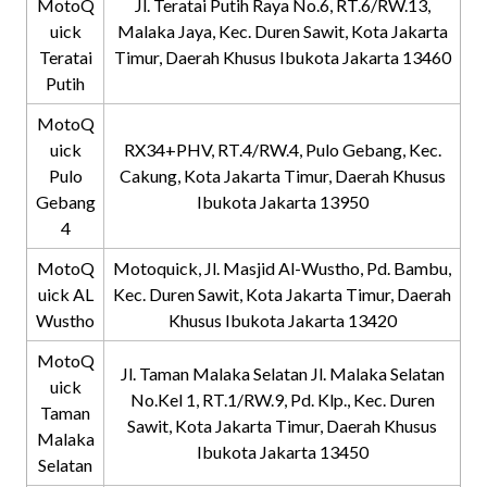
MotoQ
Jl. Teratai Putih Raya No.6, RT.6/RW.13,
uick
Malaka Jaya, Kec. Duren Sawit, Kota Jakarta
Teratai
Timur, Daerah Khusus Ibukota Jakarta 13460
Putih
MotoQ
uick
RX34+PHV, RT.4/RW.4, Pulo Gebang, Kec.
Pulo
Cakung, Kota Jakarta Timur, Daerah Khusus
Gebang
Ibukota Jakarta 13950
4
MotoQ
Motoquick, Jl. Masjid Al-Wustho, Pd. Bambu,
uick AL
Kec. Duren Sawit, Kota Jakarta Timur, Daerah
Wustho
Khusus Ibukota Jakarta 13420
MotoQ
Jl. Taman Malaka Selatan Jl. Malaka Selatan
uick
No.Kel 1, RT.1/RW.9, Pd. Klp., Kec. Duren
Taman
Sawit, Kota Jakarta Timur, Daerah Khusus
Malaka
Ibukota Jakarta 13450
Selatan