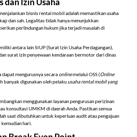
s dan Izin Usaha
 menjalankan bisnis rental mobil adalah memastikan usaha
gkap dan sah. Legalitas tidak hanya menunjukkan
berikan perlindungan hukum jika terjadi masalah di
liki antara lain SIUP (Surat Izin Usaha Perdagangan),
dan surat izin penyewaan kendaraan bermotor dari dinas
a dapat mengurusnya secara
online
melalui OSS (
Online
dah banyak digunakan oleh pelaku
usaha rental mobil yang
rtimbangkan menggunakan layanan pengurusan perizinan
l atau konsultasi UMKM di daerah Anda. Pastikan semua
ah saat dibutuhkan untuk keperluan audit atau pengajuan
i kemudian hari.
an Break Even Point