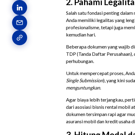
2. Pahami Legalita
Salah satu fondasi penting dalam
Anda memiliki legalitas yang len
profesionalisme, tetapi juga mem
kemudian hari.
Beberapa dokumen yang wajib dimi
TDP (Tanda Daftar Perusahaan), 
perhubungan.
Untuk mempercepat proses, And
Single Submission
), yang kini su
menguntungkan
.
Agar biaya lebih terjangkau, pe
dari asosiasi bisnis rental mobi
dokumen tersimpan rapi agar mud
asuransi mobil dan kredit usaha d
3. Hitung Modal d