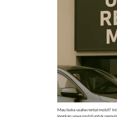
Mau buka usaha rental mobil? Inil
lengkap sewa mobil untuk pemula