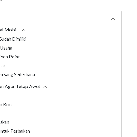
Collapse
tabl
al Mobil
Collapse
section
Sudah Dimiliki
n Usaha
Even Point
sar
en yang Sederhana
n Agar Tetap Awet
Collapse
section
dan Rem
r
cakan
untuk Perbaikan