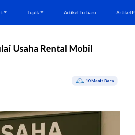
ri
Topik
Artikel Terbaru
Artikel 
lai Usaha Rental Mobil
10
Menit Baca