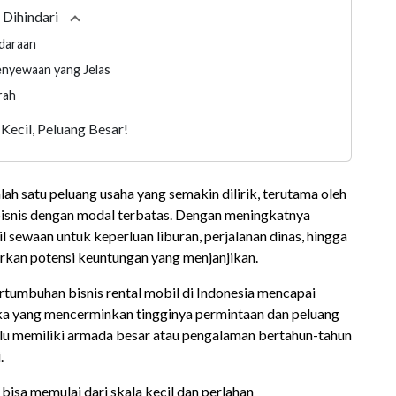
 Dihindari
Collapse
section
daraan
nyewaan yang Jelas
rah
Kecil, Peluang Besar!
alah satu peluang usaha yang semakin dilirik, terutama oleh
bisnis dengan modal terbatas. Dengan meningkatnya
sewaan untuk keperluan liburan, perjalanan dinas, hingga
arkan potensi keuntungan yang menjanjikan.
ertumbuhan bisnis rental mobil di Indonesia mencapai
a yang mencerminkan tingginya permintaan dan peluang
rlu memiliki armada besar atau pengalaman bertahun-tahun
.
bisa memulai dari skala kecil dan perlahan