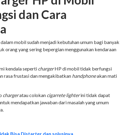
arger HP di Mobil
gsi dan Cara
ya
i dalam mobil sudah menjadi kebutuhan umum bagi banyak
suk orang yang sering bepergian menggunakan kendaraan
i kendala seperti
charger
HP di mobil tidak berfungsi
an rasa frustasi dan mengakibatkan
handphone
akan mati
ab
charger
atau colokan
cigarrete lighter
ini tidak dapat
t untuk mendapatkan jawaban dari masalah yang umum
ya.
dak Bisa Distarter dan solusinya