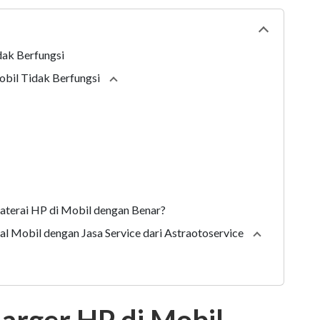
Collapse
tabl
dak Berfungsi
bil Tidak Berfungsi
Collapse
section
terai HP di Mobil dengan Benar?
l Mobil dengan Jasa Service dari Astraotoservice
Collapse
sect