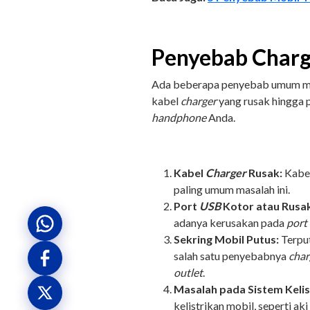
Penyebab Charg
Ada beberapa penyebab umum meng
kabel
charger
yang rusak hingga
handphone
Anda.
Kabel
Charger
Rusak:
Kabe
paling umum masalah ini.
Port
USB
Kotor atau Rusak
adanya kerusakan pada
port
Sekring Mobil Putus:
Terput
salah satu penyebabnya
char
outlet
.
Masalah pada Sistem Kelis
kelistrikan mobil, seperti ak