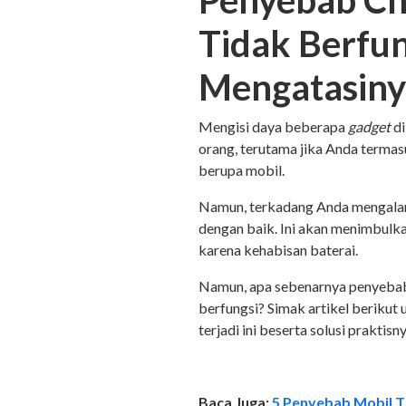
Penyebab Ch
Tidak Berfun
Mengatasin
Mengisi daya beberapa
gadget
d
orang, terutama jika Anda terma
berupa mobil.
Namun, terkadang Anda mengalam
dengan baik. Ini akan menimbulk
karena kehabisan baterai.
Namun, apa sebenarnya penyeb
berfungsi? Simak artikel beriku
terjadi ini beserta solusi praktisn
Baca Juga:
5 Penyebab Mobil Ti