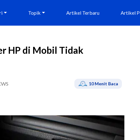
ri
Topik
Artikel Terbaru
Artikel 
r HP di Mobil Tidak
EWS
10
Menit Baca