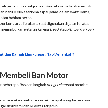
ah pecah di aspal panas:
Ban rekondisi tidak memiliki
ban baru. Ketika terkena aspal panas dalam waktu lama,
 atau bahkan pecah.
berkendara:
Terutama saat digunakan di jalan tol atau
isa menimbulkan getaran karena
tread
atau
kembangan ban
mat dan Ramah Lingkungan, Tapi Amankah?
 Membeli Ban Motor
kut beberapa
tips
dan langkah
pengecekan
saat membeli
cial store atau website resmi:
Tempat yang terpercaya
 garansi resmi dan kualitas terjamin.