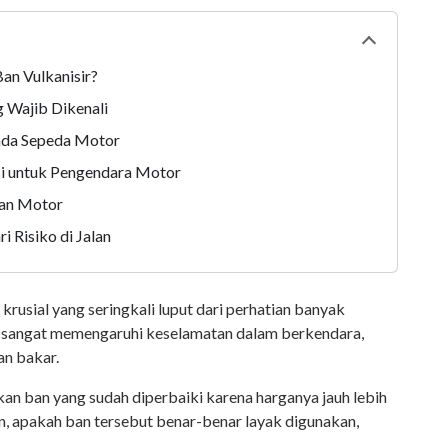
Collapse
tabl
Ban Vulkanisir?
g Wajib Dikenali
pada Sepeda Motor
si untuk Pengendara Motor
Ban Motor
ri Risiko di Jalan
usial yang seringkali luput dari perhatian banyak
n sangat memengaruhi keselamatan dalam berkendara,
han bakar.
an ban yang sudah diperbaiki karena harganya jauh lebih
, apakah ban tersebut benar-benar layak digunakan,