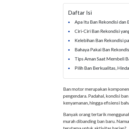
Daftar Isi
Apa Itu Ban Rekondisi dan 
•
Ciri-Ciri Ban Rekondisi yan
•
Kelebihan Ban Rekondisi 
•
Bahaya Pakai Ban Rekondi
•
Tips Aman Saat Membeli 
•
Pilih Ban Berkualitas, Hinda
•
Ban motor merupakan komponen kr
pengendara. Padahal, kondisi ba
kenyamanan, hingga efisiensi ba
Banyak orang tertarik menggunak
murah dibanding ban baru. Namun
terutama untuk aktivitas harian?