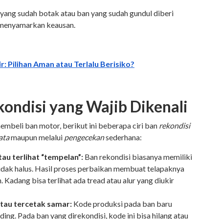
yang sudah botak atau ban yang sudah gundul diberi
k menyamarkan keausan.
r: Pilihan Aman atau Terlalu Berisiko?
kondisi yang Wajib Dikenali
membeli ban motor, berikut ini beberapa ciri ban
rekondisi
ata
maupun melalui
pengecekan
sederhana:
tau terlihat “tempelan”:
Ban rekondisi biasanya memiliki
dak halus. Hasil proses perbaikan membuat telapaknya
 Kadang bisa terlihat ada tread atau alur yang diukir
atau tercetak samar:
Kode produksi pada ban baru
nding. Pada ban yang direkondisi, kode ini bisa hilang atau