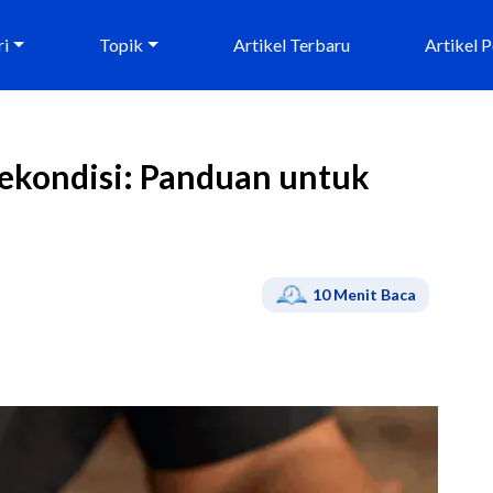
ri
Topik
Artikel Terbaru
Artikel 
Rekondisi: Panduan untuk
10
Menit Baca