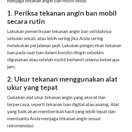
menjaga tekanan angin ban mobil Anda:
1. Periksa tekanan angin ban mobil
secara rutin
Lakukan pemeriksaan tekanan angin ban setidaknya
sebulan sekali, atau lebih sering jika Anda sering
melakukan perjalanan jauh. Lakukan pengecekan tekanan
ban pada saat ban dalam kondisi dingin sebelum
digunakan atau setelah mobil berhenti selama beberapa
jam.
2. Ukur tekanan menggunakan alat
ukur yang tepat
Gunakan alat ukur tekanan angin yang akurat dan
terpercaya, seperti tekanan ban digital atau analog. Alat
yang baik akan memberikan hasil yang lebih tepat dan
membantu Anda menjaga tekanan angin sesuai
rekomendasi.