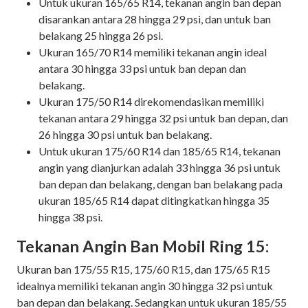
Untuk ukuran 165/65 R14, tekanan angin ban depan
disarankan antara 28 hingga 29 psi, dan untuk ban
belakang 25 hingga 26 psi.
Ukuran 165/70 R14 memiliki tekanan angin ideal
antara 30 hingga 33 psi untuk ban depan dan
belakang.
Ukuran 175/50 R14 direkomendasikan memiliki
tekanan antara 29 hingga 32 psi untuk ban depan, dan
26 hingga 30 psi untuk ban belakang.
Untuk ukuran 175/60 R14 dan 185/65 R14, tekanan
angin yang dianjurkan adalah 33 hingga 36 psi untuk
ban depan dan belakang, dengan ban belakang pada
ukuran 185/65 R14 dapat ditingkatkan hingga 35
hingga 38 psi.
Tekanan Angin Ban Mobil Ring 15:
Ukuran ban 175/55 R15, 175/60 R15, dan 175/65 R15
idealnya memiliki tekanan angin 30 hingga 32 psi untuk
ban depan dan belakang. Sedangkan untuk ukuran 185/55