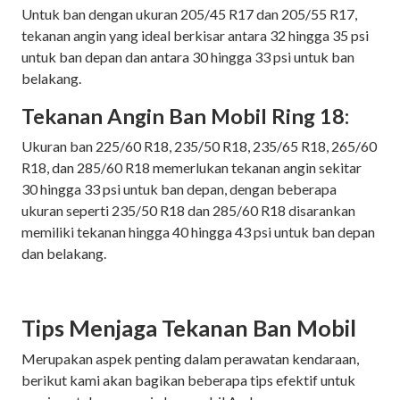
Untuk ban dengan ukuran 205/45 R17 dan 205/55 R17,
tekanan angin yang ideal berkisar antara 32 hingga 35 psi
untuk ban depan dan antara 30 hingga 33 psi untuk ban
belakang.
Tekanan Angin Ban Mobil Ring 18:
Ukuran ban 225/60 R18, 235/50 R18, 235/65 R18, 265/60
R18, dan 285/60 R18 memerlukan tekanan angin sekitar
30 hingga 33 psi untuk ban depan, dengan beberapa
ukuran seperti 235/50 R18 dan 285/60 R18 disarankan
memiliki tekanan hingga 40 hingga 43 psi untuk ban depan
dan belakang.
Tips Menjaga Tekanan Ban Mobil
Merupakan aspek penting dalam perawatan kendaraan,
berikut kami akan bagikan beberapa tips efektif untuk