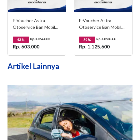
E-Voucher Astra
E-Voucher Astra
Otoservice Ban Mobil
Otoservice Ban Mobil
(Include Spooring) 1 Pcs
(Include Spooring)
Rp. 1.054.000
Rp. 1.858.000
Accelera ECO PLUSH
43
%
Bundling 2 Pcs Accelera
39
%
Rp. 603.000
Rp. 1.125.600
175/65R14 untuk mobil
ECO PLUSH 175/65R14
Toyota Agya, Daihatsu
untuk mobil Toyota
Ayla, Honda Brio Satya
Agya, Daihatsu Ayla,
Artikel Lainnya
Honda Brio Satya