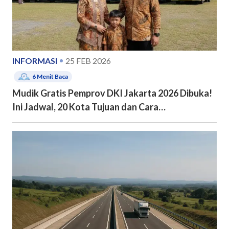
INFORMASI
25 FEB 2026
6
Menit Baca
Mudik Gratis Pemprov DKI Jakarta 2026 Dibuka!
Ini Jadwal, 20 Kota Tujuan dan Cara
Pendaftarannya