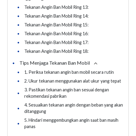
•
Tekanan Angin Ban Mobil Ring 13:
•
Tekanan Angin Ban Mobil Ring 14:
•
Tekanan Angin Ban Mobil Ring 15:
•
Tekanan Angin Ban Mobil Ring 16:
•
Tekanan Angin Ban Mobil Ring 17:
•
Tekanan Angin Ban Mobil Ring 18:
Tips Menjaga Tekanan Ban Mobil
•
Collapse
section
•
1. Periksa tekanan angin ban mobil secara rutin
•
2. Ukur tekanan menggunakan alat ukur yang tepat
3. Pastikan tekanan angin ban sesuai dengan
•
rekomendasi pabrikan
4. Sesuaikan tekanan angin dengan beban yang akan
•
ditanggung
5. Hindari menggembungkan angin saat ban masih
•
panas