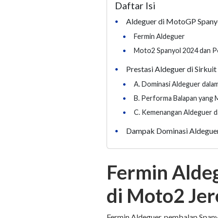
Daftar Isi
Aldeguer di MotoGP Spany
•
•
Fermin Aldeguer
•
Moto2 Spanyol 2024 dan Po
Prestasi Aldeguer di Sirkuit
•
•
A. Dominasi Aldeguer dalam
•
B. Performa Balapan yang
•
C. Kemenangan Aldeguer d
Dampak Dominasi Aldeguer
•
Fermin Aldeg
di Moto2 Jer
Fermin Aldeguer, pembalap Spanyo