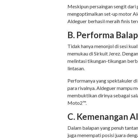
Meskipun persaingan sengit dari
mengoptimalkan set-up motor Al
Aldeguer berhasil meraih finis t
B. Performa Bala
Tidak hanya menonjol di sesi kua
memukau di Sirkuit Jerez. Denga
melintasi tikungan-tikungan berb
lintasan.
Performanya yang spektakuler d
para rivalnya. Aldeguer mampu 
membuktikan dirinya sebagai sala
Moto2™.
C. Kemenangan Al
Dalam balapan yang penuh tantang
juga menempati posisi juara den