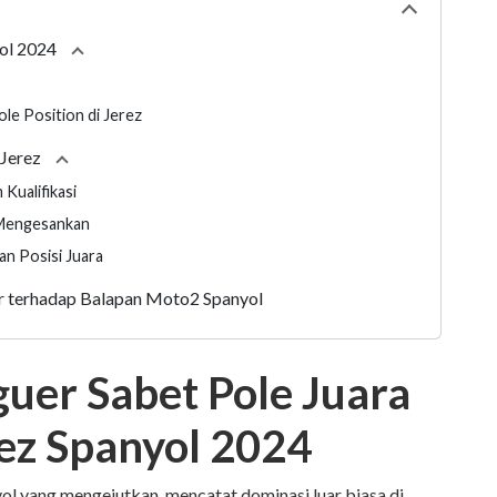
Collapse
tabl
ol 2024
Collapse
section
le Position di Jerez
 Jerez
Collapse
section
 Kualifikasi
 Mengesankan
an Posisi Juara
 terhadap Balapan Moto2 Spanyol
uer Sabet Pole Juara
ez Spanyol 2024
l yang mengejutkan, mencatat dominasi luar biasa di