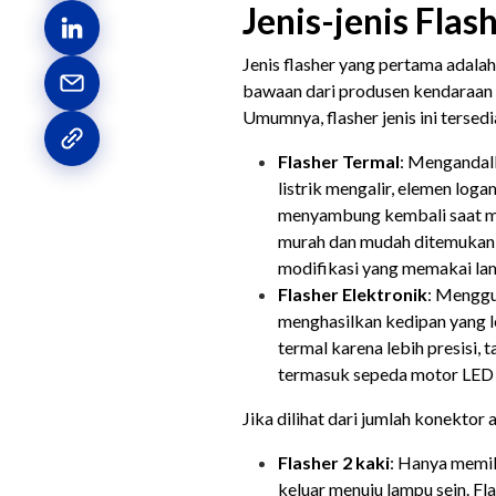
Jenis-jenis Fla
Jenis flasher yang pertama adala
bawaan dari produsen kendaraan 
Umumnya, flasher jenis ini tersed
Flasher Termal
: Mengandalk
listrik mengalir, elemen log
menyambung kembali saat me
murah dan mudah ditemukan,
modifikasi yang memakai la
Flasher Elektronik
: Menggu
menghasilkan kedipan yang le
termal karena lebih presisi, 
termasuk sepeda motor LED 
Jika dilihat dari jumlah konektor 
Flasher 2 kaki
: Hanya memili
keluar menuju lampu sein. Fl