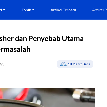
ri
Topik
Artikel Terbaru
Artikel 
lasher dan Penyebab Utama
ermasalah
WS
10
Menit Baca