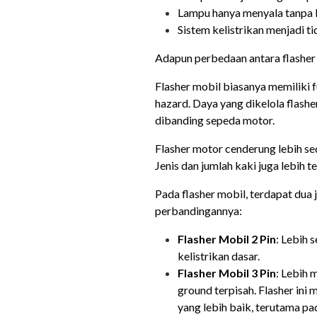
Lampu hanya menyala tanpa 
Sistem kelistrikan menjadi ti
Adapun perbedaan antara flasher 
Flasher mobil biasanya memiliki 
hazard. Daya yang dikelola flashe
dibanding sepeda motor.
Flasher motor cenderung lebih se
Jenis dan jumlah kaki juga lebih t
Pada flasher mobil, terdapat dua je
perbandingannya:
Flasher Mobil 2 Pin
: Lebih 
kelistrikan dasar.
Flasher Mobil 3 Pin
: Lebih
ground terpisah. Flasher in
yang lebih baik, terutama p