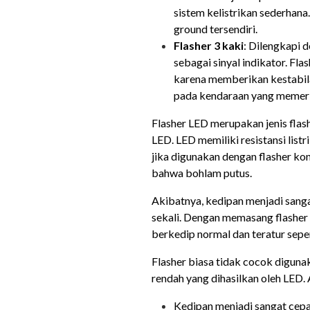
sistem kelistrikan sederhan
ground tersendiri.
Flasher 3 kaki
: Dilengkapi 
sebagai sinyal indikator. Fl
karena memberikan kestabila
pada kendaraan yang memerlu
Flasher LED merupakan jenis fla
LED. LED memiliki resistansi listr
jika digunakan dengan flasher ko
bahwa bohlam putus.
Akibatnya, kedipan menjadi sang
sekali. Dengan memasang flasher
berkedip normal dan teratur sepe
Flasher biasa tidak cocok diguna
rendah yang dihasilkan oleh LED.
Kedipan menjadi sangat cepat