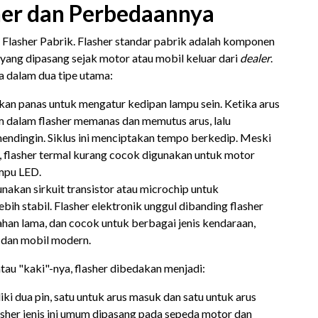
sher dan Perbedaannya
h Flasher Pabrik. Flasher standar pabrik adalah komponen
yang dipasang sejak motor atau mobil keluar dari
dealer
.
ia dalam dua tipe utama:
an panas untuk mengatur kedipan lampu sein. Ketika arus
am dalam flasher memanas dan memutus arus, lalu
ndingin. Siklus ini menciptakan tempo berkedip. Meski
 flasher termal kurang cocok digunakan untuk motor
mpu LED.
nakan sirkuit transistor atau microchip untuk
bih stabil. Flasher elektronik unggul dibanding flasher
tahan lama, dan cocok untuk berbagai jenis kendaraan,
dan mobil modern.
atau "kaki"-nya, flasher dibedakan menjadi:
ki dua pin, satu untuk arus masuk dan satu untuk arus
asher jenis ini umum dipasang pada sepeda motor dan