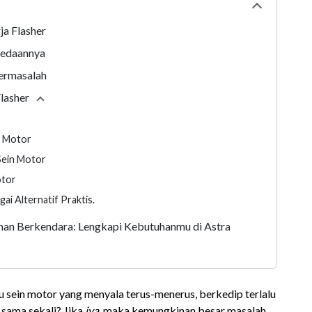
Collapse
tabl
ja Flasher
rbedaannya
ermasalah
lasher
Collapse
section
i Motor
Sein Motor
otor
gai Alternatif Praktis.
man Berkendara: Lengkapi Kebutuhanmu di Astra
sein motor yang menyala terus-menerus, berkedip terlalu
 sama sekali? Jika
iya
, maka kemungkinan besar masalah