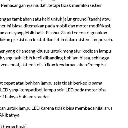
a. Pemasangannya mudah, tetapi tidak memiliki sistem
dengan tambahan satu kaki untuk jalur ground (tanah) atau
asher ini biasa ditemukan pada mobil dan motor modifikasi,
n arus yang lebih baik. Flasher 3 kaki cocok digunakan
kan presisi dan kestabilan lebih dalam sistem lampu sein.
sher yang dirancang khusus untuk mengatur kedipan lampu
ik yang jauh lebih kecil dibanding bohlam biasa, sehingga
nvensional, sistem kelistrikan kendaraan akan "mengira"
at cepat atau bahkan lampu sein tidak berkedip sama
 LED yang kompatibel, lampu sein LED pada motor bisa
rti halnya bohlam standar.
kan untuk lampu LED karena tidak bisa membaca nilai arus
 Akibatnya:
 (hyperflash).