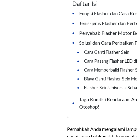
Daftar Isi
Fungsi Flasher dan Cara Ker
•
Jenis-jenis Flasher dan Pe
•
Penyebab Flasher Motor B
•
Solusi dan Cara Perbaikan F
•
•
Cara Ganti Flasher Sein
•
Cara Pasang Flasher LED d
•
Cara Memperbaiki Flasher 
•
Biaya Ganti Flasher Sein M
•
Flasher Sein Universal Seba
Jaga Kondisi Kendaraan, A
•
Otoshop!
Pernahkah Anda mengalami lampu 
cepat, atau bahkan tidak menyala