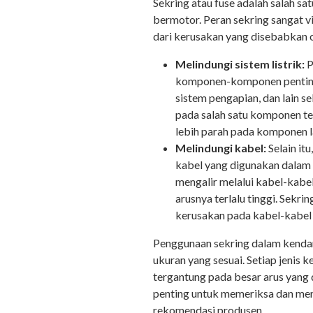
Sekring atau fuse adalah salah s
bermotor. Peran sekring sangat v
dari kerusakan yang disebabkan ole
Melindungi sistem listrik:
P
komponen-komponen penting d
sistem pengapian, dan lain seb
pada salah satu komponen te
lebih parah pada komponen l
Melindungi kabel:
Selain it
kabel yang digunakan dalam s
mengalir melalui kabel-kab
arusnya terlalu tinggi. Sekr
kerusakan pada kabel-kabel 
Penggunaan sekring dalam kenda
ukuran yang sesuai. Setiap jenis 
tergantung pada besar arus yang 
penting untuk memeriksa dan men
rekomendasi produsen.