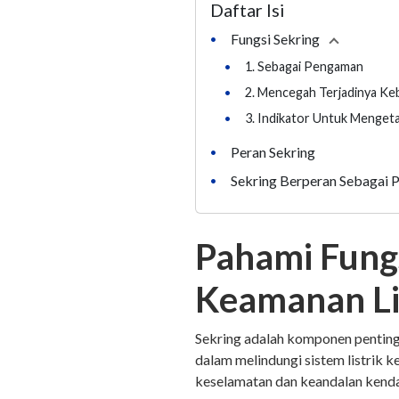
Daftar Isi
Fungsi Sekring
•
Collapse
se
•
1. Sebagai Pengaman
•
2. Mencegah Terjadinya Ke
•
3. Indikator Untuk Mengetah
Peran Sekring
•
Sekring Berperan Sebagai 
•
Pahami Fungs
Keamanan Li
Sekring adalah komponen penting 
dalam melindungi sistem listrik
keselamatan dan keandalan kend