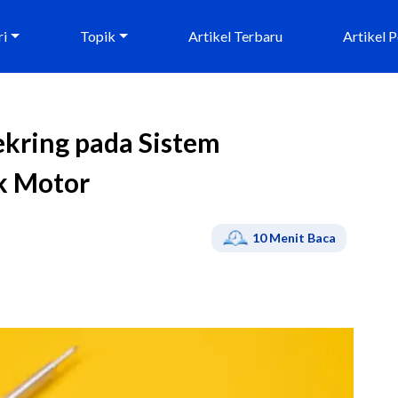
ri
Topik
Artikel Terbaru
Artikel 
ekring pada Sistem
k Motor
10
Menit Baca