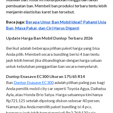
pembuatan ban. Membeli ban produksi terbaru tentu lebih
menjamin elastisitas karet ban tersebut.
Baca juga:
Berapa Umur Ban Mobil Ideal? Pahami Usia
Ban, Masa Pakai, dan Ciri Harus Diganti
Update Harga Ban Mobil Dunlop Terbaru 2026
Berikut adalah beberapa pilihan paket harga yang bisa
Anda pilih. Membeli secara bundling berisi 4 ban tentu
jauh lebih hemat jika dibandingkan dengan harga satuan
untuk kebutuhan penggantian ban secara menyeluruh.
Dunlop Enasave EC300 Ukuran 175/65 R14
Ban
Dunlop Enasave EC300
adalah pilihan paling pas bagi
Anda pemilik mobil city car seperti Toyota Agya, Daihatsu
Ayla, atau Honda Brio Satya. Harga satuannya kini hanya
Rp721.125 setelah dipotong diskon sebesar 40 persen.
Namun jika Anda memilih paket bundling isi 4 pcs,
harganya jauh lebih hemat menjadi Rp2.769.120 saja.