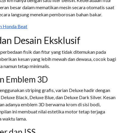
6 km hanya dengan satu liter bensin. Keberadaan fitur
rperan besar dalam mematikan mesin secara otomatis saat
g secara langsung menekan pemborosan bahan bakar.
n Honda Beat
an Desain Eksklusif
perbedaan fisik dan fitur yang tidak ditemukan pada
emberikan kesan yang lebih mewah dan dewasa, cocok bagi
a namun tetap minimalis.
an Emblem 3D
ggunakan striping grafis, varian Deluxe hadir dengan
i Deluxe Black, Deluxe Blue, dan Deluxe Dark Silver. Kesan
n adanya emblem 3D berwarna krom di sisi bodi,
pilan ini membuat nilai estetika motor tetap terjaga
a waktu lama.
er dan ISS