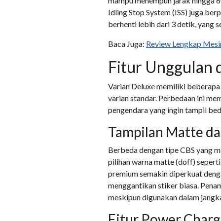
mampu menempuh jarak hingga 60,
Idling Stop System (ISS) juga be
berhenti lebih dari 3 detik, yan
Baca Juga:
Review Lengkap Mesi
Fitur Unggulan d
Varian Deluxe memiliki beberapa 
varian standar. Perbedaan ini m
pengendara yang ingin tampil bed
Tampilan Matte d
Berbeda dengan tipe CBS yang men
pilihan warna matte (doff) sepert
premium semakin diperkuat denga
menggantikan stiker biasa. Penam
meskipun digunakan dalam jangk
Fitur Power Charg