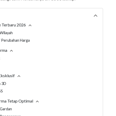
Collapse
tabl
e Terbaru 2026
Collapse
section
 Wilayah
 Perubahan Harga
orma
Collapse
section
c
Eksklusif
Collapse
section
m 3D
SS
rma Tetap Optimal
Collapse
section
 Gardan