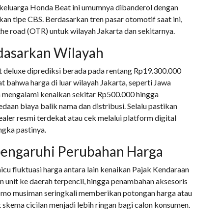
i keluarga Honda Beat ini umumnya dibanderol dengan
kan tipe CBS. Berdasarkan tren pasar otomotif saat ini,
the road (OTR) untuk wilayah Jakarta dan sekitarnya.
dasarkan Wilayah
t deluxe diprediksi berada pada rentang Rp19.300.000
t bahwa harga di luar wilayah Jakarta, seperti Jawa
 mengalami kenaikan sekitar Rp500.000 hingga
aan biaya balik nama dan distribusi. Selalu pastikan
ler resmi terdekat atau cek melalui platform digital
gka pastinya.
engaruhi Perubahan Harga
u fluktuasi harga antara lain kenaikan Pajak Kendaraan
 unit ke daerah terpencil, hingga penambahan aksesoris
 promo musiman seringkali memberikan potongan harga atau
skema cicilan menjadi lebih ringan bagi calon konsumen.