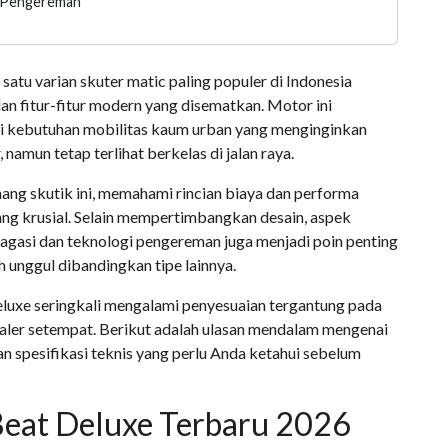
m Pengereman
atu varian skuter matic paling populer di Indonesia
an fitur-fitur modern yang disematkan. Motor ini
i kebutuhan mobilitas kaum urban yang menginginkan
 namun tetap terlihat berkelas di jalan raya.
ng skutik ini, memahami rincian biaya dan performa
ng krusial. Selain mempertimbangkan desain, aspek
 bagasi dan teknologi pengereman juga menjadi poin penting
 unggul dibandingkan tipe lainnya.
eluxe seringkali mengalami penyesuaian tergantung pada
ealer setempat. Berikut adalah ulasan mendalam mengenai
ian spesifikasi teknis yang perlu Anda ketahui sebelum
Beat Deluxe Terbaru 2026