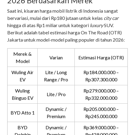
2026 Berdasarkan Merek
Saat ini, kisaran harga mobil listrik di Indonesia sangat
bervariasi, mulai dari Rp180 jutaan untuk kelas
city car
hingga di atas Rp1 miliar untuk kategori
luxury
SUV.
Berikut adalah tabel estimasi harga On The Road (OTR)
Jakarta untuk model-model paling populer di tahun 2026:
Merek &
Varian
Estimasi Harga (OTR)
Model
Wuling Air
Lite / Long
Rp184.000.000 –
EV
Range / Pro
Rp307.300.000
Wuling
Rp279.000.000 –
Lite / Pro
Binguo EV
Rp332.000.000
Dynamic /
Rp205.000.000 –
BYD Atto 1
Premium
Rp245.000.000
BYD
Dynamic /
Rp369.000.000 –
Dolphin
Premium
Rp429.000.000