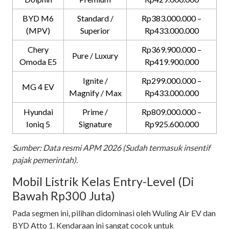
BYD M6
Standard /
Rp383.000.000 –
(MPV)
Superior
Rp433.000.000
Chery
Rp369.900.000 –
Pure / Luxury
Omoda E5
Rp419.900.000
Ignite /
Rp299.000.000 –
MG 4 EV
Magnify / Max
Rp433.000.000
Hyundai
Prime /
Rp809.000.000 –
Ioniq 5
Signature
Rp925.600.000
Sumber: Data resmi APM 2026 (Sudah termasuk insentif
pajak pemerintah).
Mobil Listrik Kelas Entry-Level (Di
Bawah Rp300 Juta)
Pada segmen ini, pilihan didominasi oleh Wuling Air EV dan
BYD Atto 1. Kendaraan ini sangat cocok untuk