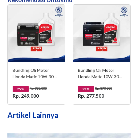
Bundling Oli Motor
Bundling Oli Motor
Honda Matic 10W-30
Honda Matic 10W-30
Aspira Oil 0,8L dan Aki
Aspira Oil 0,8L dan Aki
Rp. 332.000
Rp. 370.000
ASPIRA GTZ6V MF (5
25
%
motor ASPIRA GTZ-
25
%
Rp. 249.000
Rp. 277.500
Ah)
7VMF
Artikel Lainnya