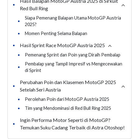
Hasil Balapan MotoGP Austria 2025 di Sirkuit
•
Collaps
Red Bull Ring
Siapa Pemenang Balapan Utama MotoGP Austria
•
2025?
•
Momen Penting Selama Balapan
Hasil Sprint Race MotoGP Austria 2025
•
Collapse
secti
•
Pemenang Sprint dan Poin yang Diraih Pembalap
Pembalap yang Tampil Impresif vs Mengecewakan
•
di Sprint
Perubahan Poin dan Klasemen MotoGP 2025
•
Collaps
Setelah Seri Austria
•
Perolehan Poin dari MotoGP Austria 2025
•
Tim yang Mendominasi di Red Bull Ring 2025
Ingin Performa Motor Seperti di MotoGP?
•
Temukan Suku Cadang Terbaik di Astra Otoshop!