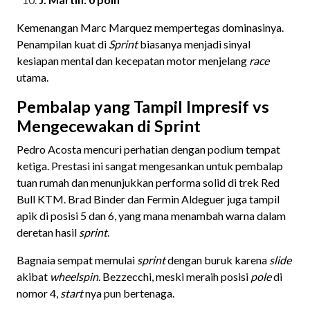
Kemenangan Marc Marquez mempertegas dominasinya.
Penampilan kuat di
Sprint
biasanya menjadi sinyal
kesiapan mental dan kecepatan motor menjelang
race
utama.
Pembalap yang Tampil Impresif vs
Mengecewakan di Sprint
Pedro Acosta mencuri perhatian dengan podium tempat
ketiga. Prestasi ini sangat mengesankan untuk pembalap
tuan rumah dan menunjukkan performa solid di trek Red
Bull KTM. Brad Binder dan Fermin Aldeguer juga tampil
apik di posisi 5 dan 6, yang mana menambah warna dalam
deretan hasil
sprint
.
Bagnaia sempat memulai
sprint
dengan buruk karena
slide
akibat
wheelspin
. Bezzecchi, meski meraih posisi
pole
di
nomor 4,
start
nya pun bertenaga.