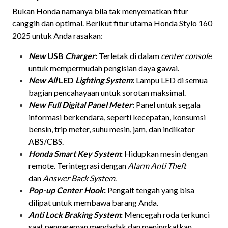
Bukan Honda namanya bila tak menyematkan fitur
canggih dan optimal. Berikut fitur utama Honda Stylo 160
2025 untuk Anda rasakan:
New
USB
Charger
:
Terletak di dalam
center console
untuk mempermudah pengisian daya gawai.
New All
LED
Lighting System
:
Lampu LED di semua
bagian pencahayaan untuk sorotan maksimal.
New Full Digital Panel Meter
:
Panel untuk segala
informasi berkendara, seperti kecepatan, konsumsi
bensin, trip meter, suhu mesin, jam, dan indikator
ABS/CBS.
Honda Smart Key System
:
Hidupkan mesin dengan
remote. Terintegrasi dengan
Alarm Anti Theft
dan
Answer Back System
.
Pop-up Center Hook
:
Pengait tengah yang bisa
dilipat untuk membawa barang Anda.
Anti Lock Braking System
:
Mencegah roda terkunci
saat pengereman mendadak dan meningkatkan