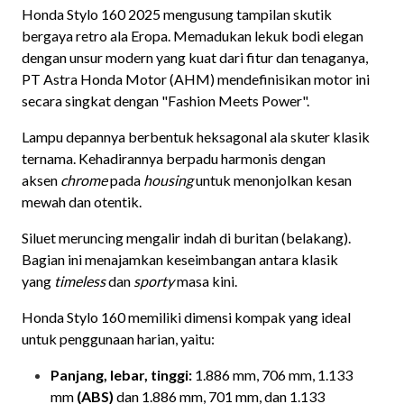
Honda Stylo 160 2025 mengusung tampilan skutik
bergaya retro ala Eropa. Memadukan lekuk bodi elegan
dengan unsur modern yang kuat dari fitur dan tenaganya,
PT Astra Honda Motor (AHM) mendefinisikan motor ini
secara singkat dengan "Fashion Meets Power".
Lampu depannya berbentuk heksagonal ala skuter klasik
ternama. Kehadirannya berpadu harmonis dengan
aksen
chrome
pada
housing
untuk menonjolkan kesan
mewah dan otentik.
Siluet meruncing mengalir indah di buritan (belakang).
Bagian ini menajamkan keseimbangan antara klasik
yang
timeless
dan
sporty
masa kini.
Honda Stylo 160 memiliki dimensi kompak yang ideal
untuk penggunaan harian, yaitu:
Panjang, lebar, tinggi:
1.886 mm, 706 mm, 1.133
mm
(ABS)
dan 1.886 mm, 701 mm, dan 1.133