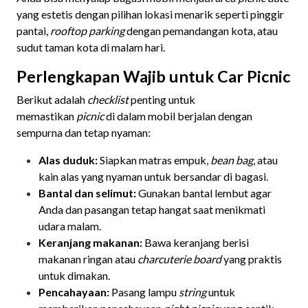
yang estetis dengan pilihan lokasi menarik seperti pinggir
pantai,
rooftop parking
dengan pemandangan kota, atau
sudut taman kota di malam hari.
Perlengkapan Wajib untuk Car Picnic
Berikut adalah
checklist
penting untuk
memastikan
picnic
di dalam mobil berjalan dengan
sempurna dan tetap nyaman:
Alas duduk:
Siapkan matras empuk,
bean bag
, atau
kain alas yang nyaman untuk bersandar di bagasi.
Bantal dan selimut:
Gunakan bantal lembut agar
Anda dan pasangan tetap hangat saat menikmati
udara malam.
Keranjang makanan:
Bawa keranjang berisi
makanan ringan atau
charcuterie board
yang praktis
untuk dimakan.
Pencahayaan:
Pasang lampu
string
untuk