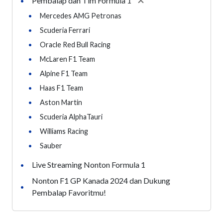
Pembalap dan Tim Formula 1
•
Collapse
section
•
Mercedes AMG Petronas
•
Scuderia Ferrari
•
Oracle Red Bull Racing
•
McLaren F1 Team
•
Alpine F1 Team
•
Haas F1 Team
•
Aston Martin
•
Scuderia AlphaTauri
•
Williams Racing
•
Sauber
Live Streaming Nonton Formula 1
•
Nonton F1 GP Kanada 2024 dan Dukung
•
Pembalap Favoritmu!