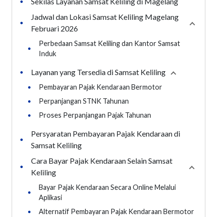
Sekilas Layanan Samsat Keliling di Magelang
•
Jadwal dan Lokasi Samsat Keliling Magelang
•
Collaps
Februari 2026
Perbedaan Samsat Keliling dan Kantor Samsat
•
Induk
Layanan yang Tersedia di Samsat Keliling
•
Collapse
sect
•
Pembayaran Pajak Kendaraan Bermotor
•
Perpanjangan STNK Tahunan
•
Proses Perpanjangan Pajak Tahunan
Persyaratan Pembayaran Pajak Kendaraan di
•
Samsat Keliling
Cara Bayar Pajak Kendaraan Selain Samsat
•
Collaps
Keliling
Bayar Pajak Kendaraan Secara Online Melalui
•
Aplikasi
•
Alternatif Pembayaran Pajak Kendaraan Bermotor