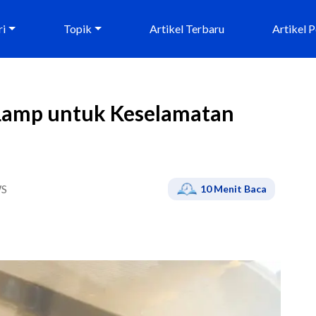
ri
Topik
Artikel Terbaru
Artikel 
Lamp untuk Keselamatan
S
10
Menit Baca