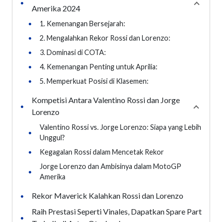
•
Collaps
Amerika 2024
•
1. Kemenangan Bersejarah:
•
2. Mengalahkan Rekor Rossi dan Lorenzo:
•
3. Dominasi di COTA:
•
4. Kemenangan Penting untuk Aprilia:
•
5. Memperkuat Posisi di Klasemen:
Kompetisi Antara Valentino Rossi dan Jorge
•
Collaps
Lorenzo
Valentino Rossi vs. Jorge Lorenzo: Siapa yang Lebih
•
Unggul?
•
Kegagalan Rossi dalam Mencetak Rekor
Jorge Lorenzo dan Ambisinya dalam MotoGP
•
Amerika
Rekor Maverick Kalahkan Rossi dan Lorenzo
•
Raih Prestasi Seperti Vinales, Dapatkan Spare Part
•