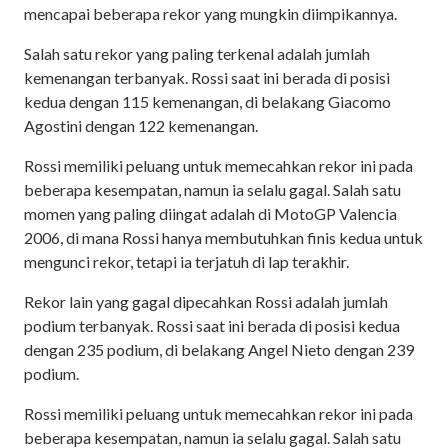
mencapai beberapa rekor yang mungkin diimpikannya.
Salah satu rekor yang paling terkenal adalah jumlah
kemenangan terbanyak. Rossi saat ini berada di posisi
kedua dengan 115 kemenangan, di belakang Giacomo
Agostini dengan 122 kemenangan.
Rossi memiliki peluang untuk memecahkan rekor ini pada
beberapa kesempatan, namun ia selalu gagal. Salah satu
momen yang paling diingat adalah di MotoGP Valencia
2006, di mana Rossi hanya membutuhkan finis kedua untuk
mengunci rekor, tetapi ia terjatuh di lap terakhir.
Rekor lain yang gagal dipecahkan Rossi adalah jumlah
podium terbanyak. Rossi saat ini berada di posisi kedua
dengan 235 podium, di belakang Angel Nieto dengan 239
podium.
Rossi memiliki peluang untuk memecahkan rekor ini pada
beberapa kesempatan, namun ia selalu gagal. Salah satu