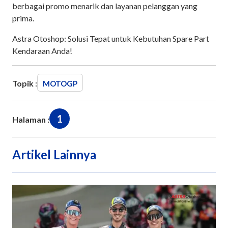
berbagai promo menarik dan layanan pelanggan yang
prima.
Astra Otoshop: Solusi Tepat untuk Kebutuhan Spare Part
Kendaraan Anda!
Topik :
MOTOGP
1
Halaman :
Artikel Lainnya