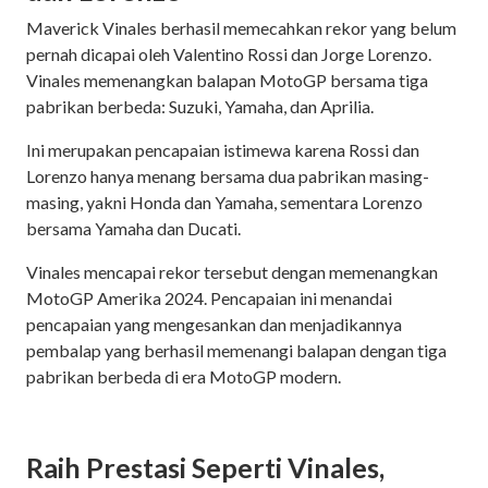
Maverick Vinales berhasil memecahkan rekor yang belum
pernah dicapai oleh Valentino Rossi dan Jorge Lorenzo.
Vinales memenangkan balapan MotoGP bersama tiga
pabrikan berbeda: Suzuki, Yamaha, dan Aprilia.
Ini merupakan pencapaian istimewa karena Rossi dan
Lorenzo hanya menang bersama dua pabrikan masing-
masing, yakni Honda dan Yamaha, sementara Lorenzo
bersama Yamaha dan Ducati.
Vinales mencapai rekor tersebut dengan memenangkan
MotoGP Amerika 2024. Pencapaian ini menandai
pencapaian yang mengesankan dan menjadikannya
pembalap yang berhasil memenangi balapan dengan tiga
pabrikan berbeda di era MotoGP modern.
Raih Prestasi Seperti Vinales,