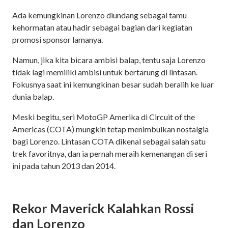
Ada kemungkinan Lorenzo diundang sebagai tamu
kehormatan atau hadir sebagai bagian dari kegiatan
promosi sponsor lamanya.
Namun, jika kita bicara ambisi balap, tentu saja Lorenzo
tidak lagi memiliki ambisi untuk bertarung di lintasan.
Fokusnya saat ini kemungkinan besar sudah beralih ke luar
dunia balap.
Meski begitu, seri MotoGP Amerika di Circuit of the
Americas (COTA) mungkin tetap menimbulkan nostalgia
bagi Lorenzo. Lintasan COTA dikenal sebagai salah satu
trek favoritnya, dan ia pernah meraih kemenangan di seri
ini pada tahun 2013 dan 2014.
Rekor Maverick Kalahkan Rossi
dan Lorenzo