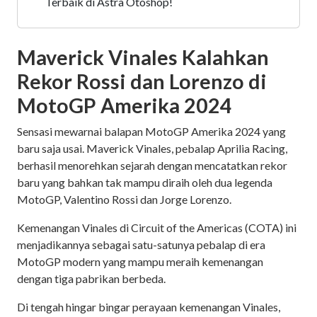
Terbaik di Astra Otoshop!
Maverick Vinales Kalahkan
Rekor Rossi dan Lorenzo di
MotoGP Amerika 2024
Sensasi mewarnai balapan MotoGP Amerika 2024 yang
baru saja usai. Maverick Vinales, pebalap Aprilia Racing,
berhasil menorehkan sejarah dengan mencatatkan rekor
baru yang bahkan tak mampu diraih oleh dua legenda
MotoGP, Valentino Rossi dan Jorge Lorenzo.
Kemenangan Vinales di Circuit of the Americas (COTA) ini
menjadikannya sebagai satu-satunya pebalap di era
MotoGP modern yang mampu meraih kemenangan
dengan tiga pabrikan berbeda.
Di tengah hingar bingar perayaan kemenangan Vinales,