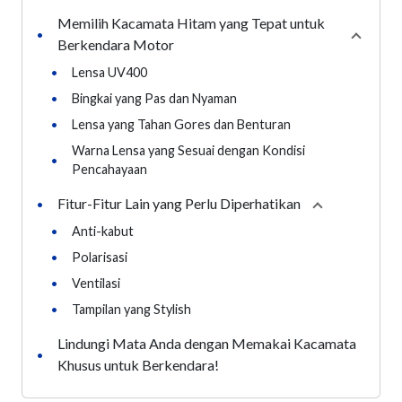
Memilih Kacamata Hitam yang Tepat untuk
•
Collaps
Berkendara Motor
•
Lensa UV400
•
Bingkai yang Pas dan Nyaman
•
Lensa yang Tahan Gores dan Benturan
Warna Lensa yang Sesuai dengan Kondisi
•
Pencahayaan
Fitur-Fitur Lain yang Perlu Diperhatikan
•
Collapse
secti
•
Anti-kabut
•
Polarisasi
•
Ventilasi
•
Tampilan yang Stylish
Lindungi Mata Anda dengan Memakai Kacamata
•
Khusus untuk Berkendara!