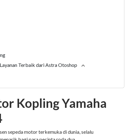
ing
Layanan Terbaik dari Astra Otoshop
Collapse
section
tor Kopling Yamaha
4
sen sepeda motor terkemuka di dunia, selalu
 menarik bagi para pecinta roda dua.