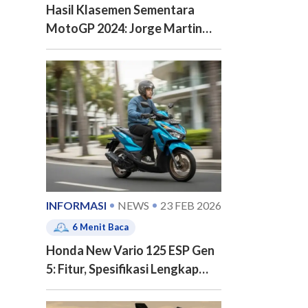
Hasil Klasemen Sementara
MotoGP 2024: Jorge Martin
Disusul?
INFORMASI
NEWS
23 FEB 2026
6
Menit Baca
e of contents
Honda New Vario 125 ESP Gen
5: Fitur, Spesifikasi Lengkap
dan Harga Honda Vario 125
Terbaru 2026