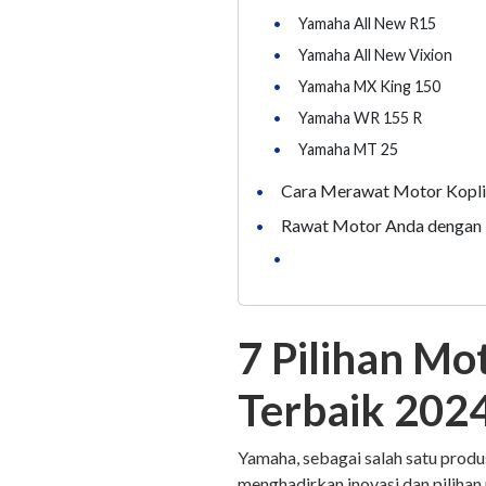
•
Yamaha All New R15
•
Yamaha All New Vixion
•
Yamaha MX King 150
•
Yamaha WR 155 R
•
Yamaha MT 25
Cara Merawat Motor Kopl
•
Rawat Motor Anda dengan 
•
•
7 Pilihan Mo
Terbaik 202
Yamaha, sebagai salah satu produ
menghadirkan inovasi dan pilihan