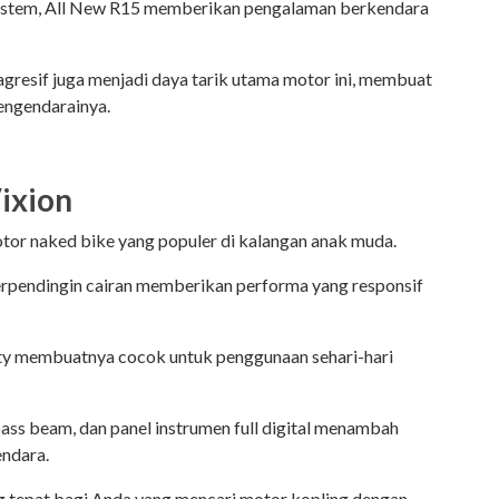
 System, All New R15 memberikan pengalaman berkendara
gresif juga menjadi daya tarik utama motor ini, membuat
mengendarainya.
ixion
tor naked bike yang populer di kalangan anak muda.
rpendingin cairan memberikan performa yang responsif
ty membuatnya cocok untuk penggunaan sehari-hari
 pass beam, dan panel instrumen full digital menambah
ndara.
ng tepat bagi Anda yang mencari motor kopling dengan