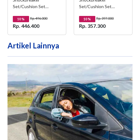
Set/Cushion Set
Set/Cushion Set
ASPIRA untuk N-MAX
ASPIRA untuk WIN
Rp. 496.000
Rp. 397.000
10
%
10
%
Rp. 446.400
Rp. 357.300
Artikel Lainnya