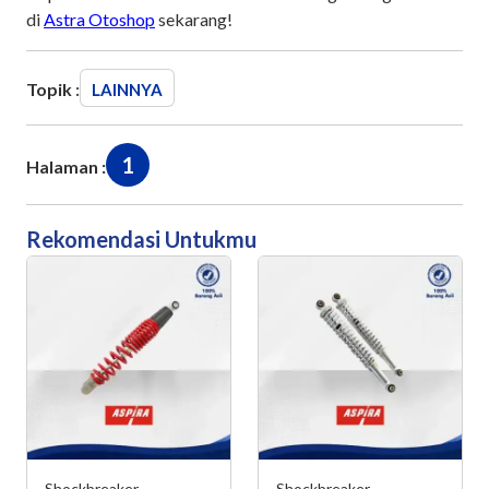
di
Astra Otoshop
sekarang!
Topik :
LAINNYA
1
Halaman :
Rekomendasi Untukmu
Shockbreaker
Shockbreaker