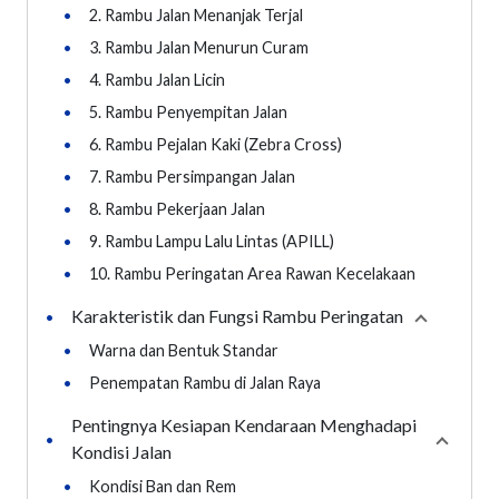
•
2. Rambu Jalan Menanjak Terjal
•
3. Rambu Jalan Menurun Curam
•
4. Rambu Jalan Licin
•
5. Rambu Penyempitan Jalan
•
6. Rambu Pejalan Kaki (Zebra Cross)
•
7. Rambu Persimpangan Jalan
•
8. Rambu Pekerjaan Jalan
•
9. Rambu Lampu Lalu Lintas (APILL)
•
10. Rambu Peringatan Area Rawan Kecelakaan
Karakteristik dan Fungsi Rambu Peringatan
•
Collapse
s
•
Warna dan Bentuk Standar
•
Penempatan Rambu di Jalan Raya
Pentingnya Kesiapan Kendaraan Menghadapi
•
Collaps
Kondisi Jalan
•
Kondisi Ban dan Rem