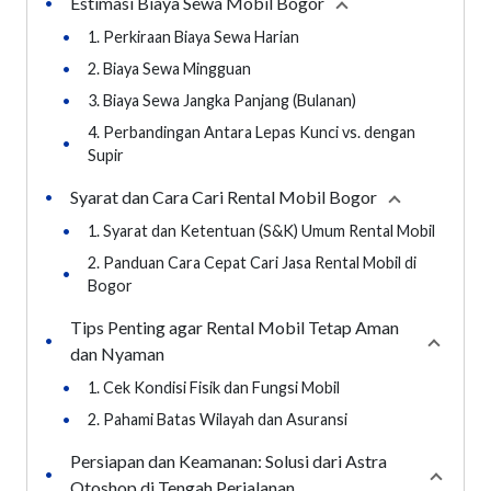
Estimasi Biaya Sewa Mobil Bogor
•
Collapse
section
•
1. Perkiraan Biaya Sewa Harian
•
2. Biaya Sewa Mingguan
•
3. Biaya Sewa Jangka Panjang (Bulanan)
4. Perbandingan Antara Lepas Kunci vs. dengan
•
Supir
Syarat dan Cara Cari Rental Mobil Bogor
•
Collapse
sect
•
1. Syarat dan Ketentuan (S&K) Umum Rental Mobil
2. Panduan Cara Cepat Cari Jasa Rental Mobil di
•
Bogor
Tips Penting agar Rental Mobil Tetap Aman
•
Collaps
dan Nyaman
•
1. Cek Kondisi Fisik dan Fungsi Mobil
•
2. Pahami Batas Wilayah dan Asuransi
Persiapan dan Keamanan: Solusi dari Astra
•
Collap
Otoshop di Tengah Perjalanan