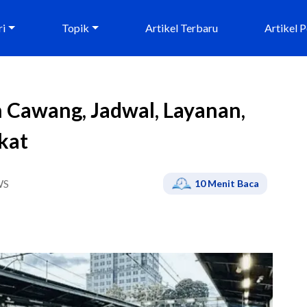
ri
Topik
Artikel Terbaru
Artikel 
n Cawang, Jadwal, Layanan,
kat
WS
10
Menit Baca