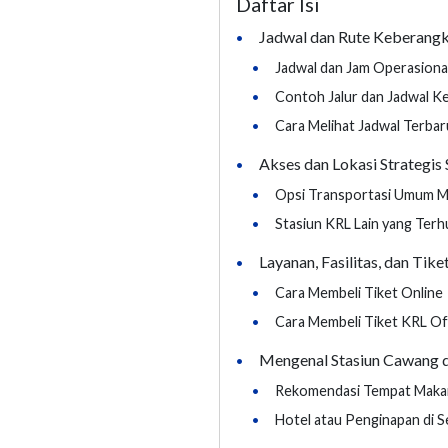
Daftar Isi
Jadwal dan Rute Keberangk
•
•
Jadwal dan Jam Operasiona
•
Contoh Jalur dan Jadwal K
•
Cara Melihat Jadwal Terbar
Akses dan Lokasi Strategis
•
•
Opsi Transportasi Umum Me
•
Stasiun KRL Lain yang Ter
Layanan, Fasilitas, dan Tik
•
•
Cara Membeli Tiket Online
•
Cara Membeli Tiket KRL Of
Mengenal Stasiun Cawang d
•
•
Rekomendasi Tempat Makan 
•
Hotel atau Penginapan di S