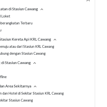
Collapse
tabl
atan di Stasiun Cawang
Collapse
section
l Loket
eberangkatan Terbaru
u
 Stasiun Kereta Api KRL Cawang
Collapse
section
nuju atau dari Stasiun KRL Cawang
hubung dengan Stasiun Cawang
et di Stasiun Cawang
Collapse
section
fline
an Area Sekitarnya
Collapse
section
dan Hotel di Sekitar Stasiun KRL Cawang
ekitar Stasiun Cawang