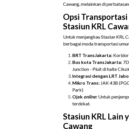
Cawang, melainkan di perbatasan 
Opsi Transportas
Stasiun KRL Cawa
Untuk menjangkau Stasiun KRL C
berbagai moda transportasi umum
BRT TransJakarta:
Koridor 
Bus kota TransJakarta:
7D 
Junction - Pluit di halte Ciko
Integrasi dengan LRT Jab
Mikro Trans:
JAK 43B (PGC 
Park)
Ojek
online
:
Untuk penjemput
terdekat.
Stasiun KRL Lain 
Cawang