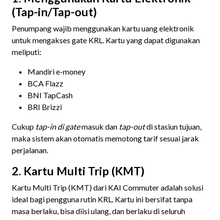
(Tap-in/Tap-out)
Penumpang wajib menggunakan kartu uang elektronik
untuk mengakses gate KRL. Kartu yang dapat digunakan
meliputi:
Mandiri e-money
BCA Flazz
BNI TapCash
BRI Brizzi
Cukup
tap-in di gate
masuk dan
tap-out
di stasiun tujuan,
maka sistem akan otomatis memotong tarif sesuai jarak
perjalanan.
2. Kartu Multi Trip (KMT)
Kartu Multi Trip (KMT) dari KAI Commuter adalah solusi
ideal bagi pengguna rutin KRL. Kartu ini bersifat tanpa
masa berlaku, bisa diisi ulang, dan berlaku di seluruh