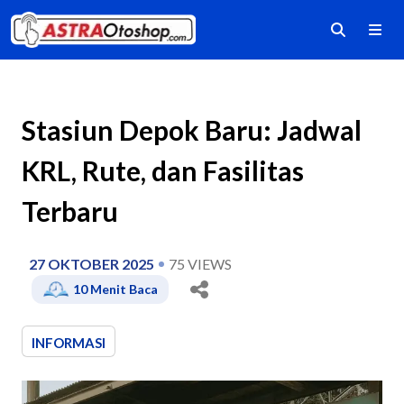
Stasiun Depok Baru: Jadwal
KRL, Rute, dan Fasilitas
Terbaru
27 OKTOBER 2025
75
VIEWS
10
Menit Baca
INFORMASI