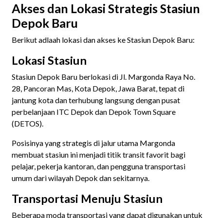
Akses dan Lokasi Strategis Stasiun
Depok Baru
Berikut adlaah lokasi dan akses ke Stasiun Depok Baru:
Lokasi Stasiun
Stasiun Depok Baru berlokasi di Jl. Margonda Raya No.
28, Pancoran Mas, Kota Depok, Jawa Barat, tepat di
jantung kota dan terhubung langsung dengan pusat
perbelanjaan ITC Depok dan Depok Town Square
(DETOS).
Posisinya yang strategis di jalur utama Margonda
membuat stasiun ini menjadi titik transit favorit bagi
pelajar, pekerja kantoran, dan pengguna transportasi
umum dari wilayah Depok dan sekitarnya.
Transportasi Menuju Stasiun
Beberapa moda transportasi yang dapat digunakan untuk