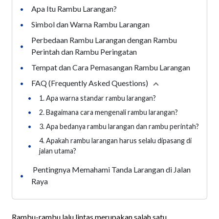
Apa Itu Rambu Larangan?
•
Simbol dan Warna Rambu Larangan
•
Perbedaan Rambu Larangan dengan Rambu
•
Perintah dan Rambu Peringatan
Tempat dan Cara Pemasangan Rambu Larangan
•
FAQ (Frequently Asked Questions)
•
Collapse
section
•
1. Apa warna standar rambu larangan?
•
2. Bagaimana cara mengenali rambu larangan?
•
3. Apa bedanya rambu larangan dan rambu perintah?
4. Apakah rambu larangan harus selalu dipasang di
•
jalan utama?
Pentingnya Memahami Tanda Larangan di Jalan
•
Raya
Rambu-rambu lalu lintas merupakan salah satu