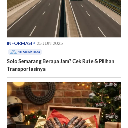
INFORMASI
25 JUN 2025
10
Menit Baca
Solo Semarang Berapa Jam? Cek Rute & Pilihan
Transportasinya