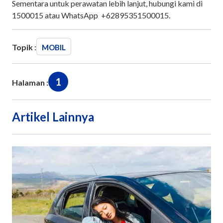
Sementara untuk perawatan lebih lanjut, hubungi kami di
1500015 atau WhatsApp
+62895351500015.
Topik :
MOBIL
1
Halaman :
Artikel Lainnya