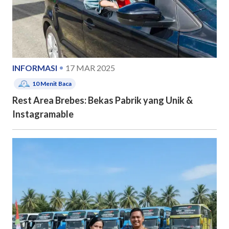
INFORMASI
17 MAR 2025
10
Menit Baca
Rest Area Brebes: Bekas Pabrik yang Unik &
Instagramable