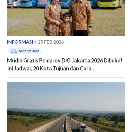
INFORMASI
25 FEB 2026
6
Menit Baca
Mudik Gratis Pemprov DKI Jakarta 2026 Dibuka!
Ini Jadwal, 20 Kota Tujuan dan Cara
Pendaftarannya