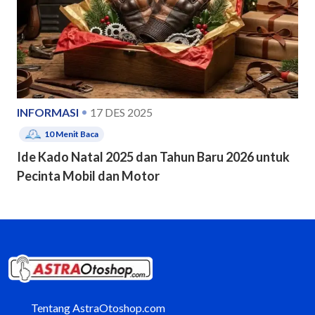
INFORMASI
17 DES 2025
10
Menit Baca
Ide Kado Natal 2025 dan Tahun Baru 2026 untuk
Pecinta Mobil dan Motor
Tentang AstraOtoshop.com