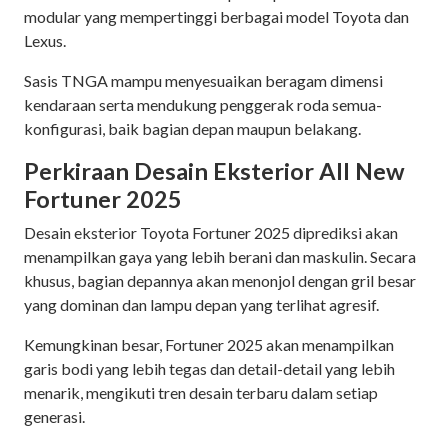
modular yang mempertinggi berbagai model Toyota dan
Lexus.
Sasis TNGA mampu menyesuaikan beragam dimensi
kendaraan serta mendukung penggerak roda semua-
konfigurasi, baik bagian depan maupun belakang.
Perkiraan Desain Eksterior All New
Fortuner 2025
Desain eksterior Toyota Fortuner 2025 diprediksi akan
menampilkan gaya yang lebih berani dan maskulin. Secara
khusus, bagian depannya akan menonjol dengan gril besar
yang dominan dan lampu depan yang terlihat agresif.
Kemungkinan besar, Fortuner 2025 akan menampilkan
garis bodi yang lebih tegas dan detail-detail yang lebih
menarik, mengikuti tren desain terbaru dalam setiap
generasi.