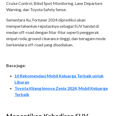
Cruise Control, Blind Spot Monitoring, Lane Departure
Warning, dan Toyota Safety Sense.
Sementara itu, Fortuner 2024 diprediksi akan
mempertahankan reputasinya sebagai SUV handal di
medan off-road dengan fitur-fitur seperti penggerak
empat roda, ground clearance tinggi, dan beragam mode
berkendara off-road yang disediakan.
Baca juga:
10 Rekomendasi Mobil Keluarga Terbaik untuk
Liburan
Toyota Kijang Innova Zenix 2024, Mobil Keluarga
Terbaik