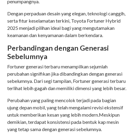
penumpangnya.
Dengan perpaduan desain yang elegan, teknologi canggih,
serta fitur keselamatan terkini, Toyota Fortuner Hybrid
2025 menjadi pilihan ideal bagi yang mengutamakan
keamanan dan kenyamanan dalam berkendara.
Perbandingan dengan Generasi
Sebelumnya
Fortuner generasi terbaru menampilkan sejumlah
perubahan signifikan jika dibandingkan dengan generasi
sebelumnya. Dari segi tampilan, Fortuner generasi terbaru
terlihat lebih gagah dan memiliki dimensi yang lebih besar.
Perubahan yang paling mencolok terjadi pada bagian
ujung depan mobil, yang telah mengalami revisi ekstensif
untuk memberikan kesan yang lebih modern.Meskipun
demikian, terdapat konsistensi pada bentuk kap mesin
yang tetap sama dengan generasi sebelumnya.