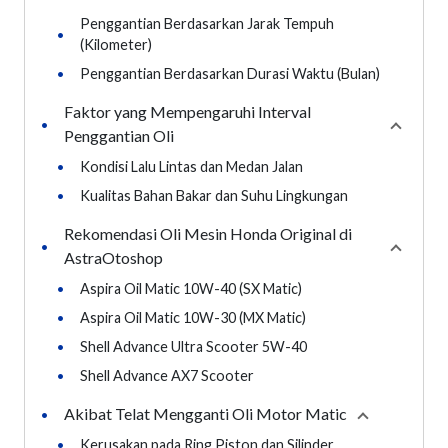
Penggantian Berdasarkan Jarak Tempuh
•
(Kilometer)
•
Penggantian Berdasarkan Durasi Waktu (Bulan)
Faktor yang Mempengaruhi Interval
•
Collaps
Penggantian Oli
•
Kondisi Lalu Lintas dan Medan Jalan
•
Kualitas Bahan Bakar dan Suhu Lingkungan
Rekomendasi Oli Mesin Honda Original di
•
Collaps
AstraOtoshop
•
Aspira Oil Matic 10W-40 (SX Matic)
•
Aspira Oil Matic 10W-30 (MX Matic)
•
Shell Advance Ultra Scooter 5W-40
•
Shell Advance AX7 Scooter
Akibat Telat Mengganti Oli Motor Matic
•
Collapse
sec
•
Kerusakan pada Ring Piston dan Silinder