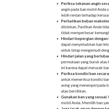
Periksa tekanan angin seca
angin pada ban mobil Anda s
lebih rentan terhadap keru
Perhatikan beban maksim
diizinkan. Pastikan Anda ti
tidak memperbesar kemungk
Hindari bepergian dengan 
dapat menyebabkan ban lebi
untuk tetap mengemudi deng
Hindari jalan yang berlub
permukaan yang buruk atau b
ini karena dapat merusak b
Periksa kondisi ban secara 
untuk memeriksa kondisi ban
asing yang menempel pada ba
atau bersihkan.
Gunakan ban yang sesuai:
mobil Anda. Memilih ban y
Jaga jarak aman dengan ke