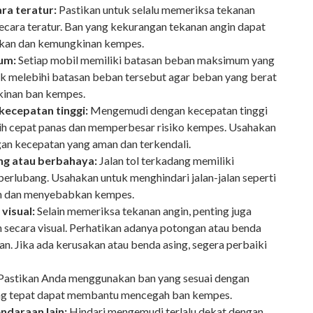
ra teratur:
Pastikan untuk selalu memeriksa tekanan
ecara teratur. Ban yang kekurangan tekanan angin dapat
sakan dan kemungkinan kempes.
um:
Setiap mobil memiliki batasan beban maksimum yang
dak melebihi batasan beban tersebut agar beban yang berat
inan ban kempes.
kecepatan tinggi:
Mengemudi dengan kecepatan tinggi
h cepat panas dan memperbesar risiko kempes. Usahakan
an kecepatan yang aman dan terkendali.
ang atau berbahaya:
Jalan tol terkadang memiliki
erlubang. Usahakan untuk menghindari jalan-jalan seperti
an dan menyebabkan kempes.
visual:
Selain memeriksa tekanan angin, penting juga
 secara visual. Perhatikan adanya potongan atau benda
n. Jika ada kerusakan atau benda asing, segera perbaiki
Pastikan Anda menggunakan ban yang sesuai dengan
ang tepat dapat membantu mencegah ban kempes.
ndaraan lain:
Hindari mengemudi terlalu dekat dengan