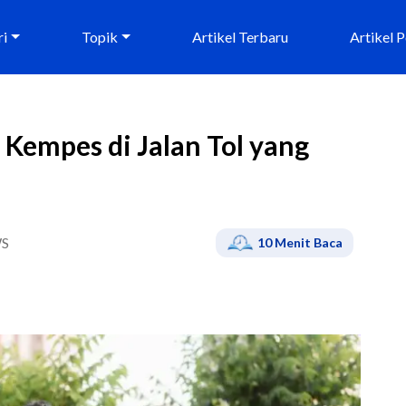
ri
Topik
Artikel Terbaru
Artikel 
Kempes di Jalan Tol yang
S
10
Menit Baca