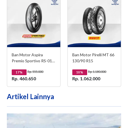
Ban Motor Aspira
Ban Motor Pirelli MT 66
Premio Sportivo RS-01
130/90 R15
100/80-17 Tubeless
Rp. 555.000
Rp. 1.180.000
17
%
10
%
Rp. 460.650
Rp. 1.062.000
Artikel Lainnya