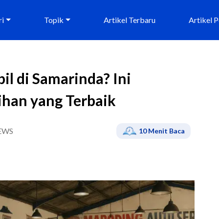
ri
Topik
Artikel Terbaru
Artikel 
il di Samarinda? Ini
ihan yang Terbaik
EWS
10
Menit Baca