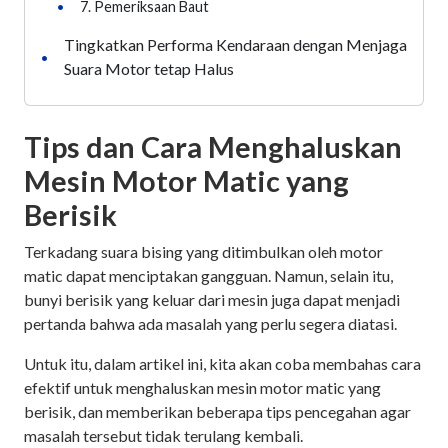
•
7. Pemeriksaan Baut
Tingkatkan Performa Kendaraan dengan Menjaga
•
Suara Motor tetap Halus
Tips dan Cara Menghaluskan
Mesin Motor Matic yang
Berisik
Terkadang suara bising yang ditimbulkan oleh motor
matic dapat menciptakan gangguan. Namun, selain itu,
bunyi berisik yang keluar dari mesin juga dapat menjadi
pertanda bahwa ada masalah yang perlu segera diatasi.
Untuk itu, dalam artikel ini, kita akan coba membahas cara
efektif untuk menghaluskan mesin motor matic yang
berisik, dan memberikan beberapa tips pencegahan agar
masalah tersebut tidak terulang kembali.