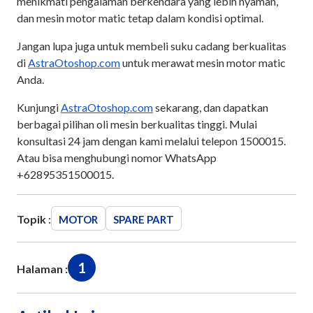
menikmati pengalaman berkendara yang lebih nyaman,
dan mesin motor matic tetap dalam kondisi optimal.
Jangan lupa juga untuk membeli suku cadang berkualitas
di
AstraOtoshop.com
untuk merawat mesin motor matic
Anda.
Kunjungi
AstraOtoshop.com
sekarang, dan dapatkan
berbagai pilihan oli mesin berkualitas tinggi. Mulai
konsultasi 24 jam dengan kami melalui telepon 1500015.
Atau bisa menghubungi nomor WhatsApp
+62895351500015.
Topik :
MOTOR
SPARE PART
1
Halaman :