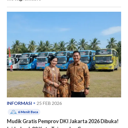
INFORMASI
25 FEB 2026
6
Menit Baca
Mudik Gratis Pemprov DKI Jakarta 2026 Dibuka!