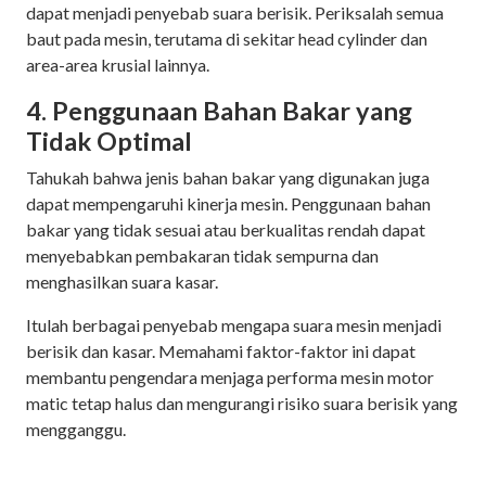
dapat menjadi penyebab suara berisik. Periksalah semua
baut pada mesin, terutama di sekitar head cylinder dan
area-area krusial lainnya.
4. Penggunaan Bahan Bakar yang
Tidak Optimal
Tahukah bahwa jenis bahan bakar yang digunakan juga
dapat mempengaruhi kinerja mesin. Penggunaan bahan
bakar yang tidak sesuai atau berkualitas rendah dapat
menyebabkan pembakaran tidak sempurna dan
menghasilkan suara kasar.
Itulah berbagai penyebab mengapa suara mesin menjadi
berisik dan kasar. Memahami faktor-faktor ini dapat
membantu pengendara menjaga performa mesin motor
matic tetap halus dan mengurangi risiko suara berisik yang
mengganggu.