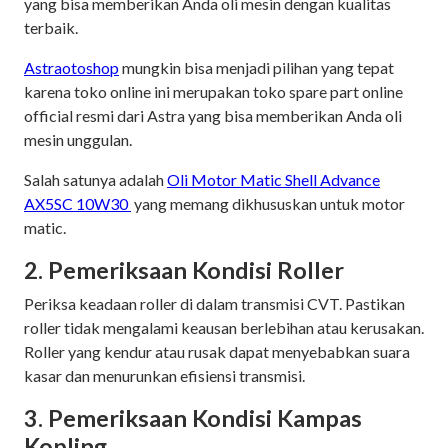
yang bisa memberikan Anda oli mesin dengan kualitas
terbaik.
Astraotoshop
mungkin bisa menjadi pilihan yang tepat
karena toko online ini merupakan toko spare part online
official resmi dari Astra yang bisa memberikan Anda oli
mesin unggulan.
Salah satunya adalah
Oli Motor Matic Shell Advance
AX5SC 10W30
yang memang dikhususkan untuk motor
matic.
2. Pemeriksaan Kondisi Roller
Periksa keadaan roller di dalam transmisi CVT. Pastikan
roller tidak mengalami keausan berlebihan atau kerusakan.
Roller yang kendur atau rusak dapat menyebabkan suara
kasar dan menurunkan efisiensi transmisi.
3. Pemeriksaan Kondisi Kampas
Kopling