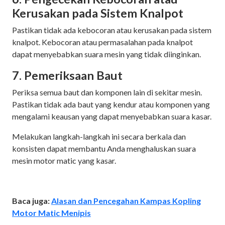
Kerusakan pada Sistem Knalpot
Pastikan tidak ada kebocoran atau kerusakan pada sistem
knalpot. Kebocoran atau permasalahan pada knalpot
dapat menyebabkan suara mesin yang tidak diinginkan.
7. Pemeriksaan Baut
Periksa semua baut dan komponen lain di sekitar mesin.
Pastikan tidak ada baut yang kendur atau komponen yang
mengalami keausan yang dapat menyebabkan suara kasar.
Melakukan langkah-langkah ini secara berkala dan
konsisten dapat membantu Anda menghaluskan suara
mesin motor matic yang kasar.
Baca juga:
Alasan dan Pencegahan Kampas Kopling
Motor Matic Menipis