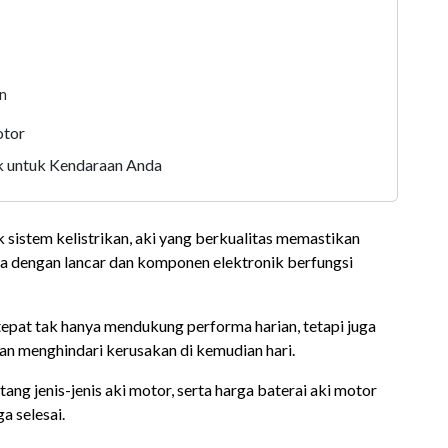
)
an
otor
k untuk Kendaraan Anda
sistem kelistrikan, aki yang berkualitas memastikan
 dengan lancar dan komponen elektronik berfungsi
g tepat tak hanya mendukung performa harian, tetapi juga
an menghindari kerusakan di kemudian hari.
ang jenis-jenis aki motor, serta harga baterai aki motor
ga selesai.