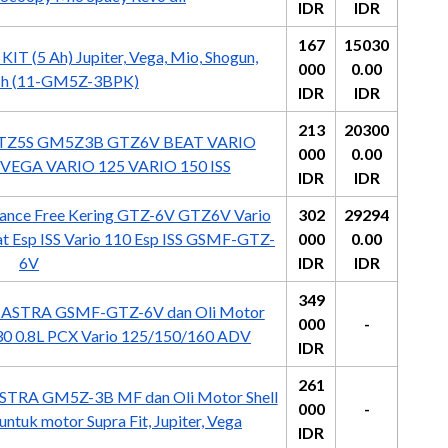
IDR
IDR
167
15030
 (5 Ah) Jupiter, Vega, Mio, Shogun,
000
0.00
ash (11-GM5Z-3BPK)
IDR
IDR
213
20300
GTZ5S GM5Z3B GTZ6V BEAT VARIO
000
0.00
EGA VARIO 125 VARIO 150 ISS
IDR
IDR
ance Free Kering GTZ-6V GTZ6V Vario
302
29294
t Esp ISS Vario 110 Esp ISS GSMF-GTZ-
000
0.00
6V
IDR
IDR
349
GS ASTRA GSMF-GTZ-6V dan Oli Motor
000
-
30 0.8L PCX Vario 125/150/160 ADV
IDR
261
ASTRA GM5Z-3B MF dan Oli Motor Shell
000
-
tuk motor Supra Fit, Jupiter, Vega
IDR