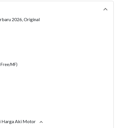
Collapse
tabl
rbaru 2026, Original
llapse
section
e-Free/MF)
i Harga Aki Motor
Collapse
section