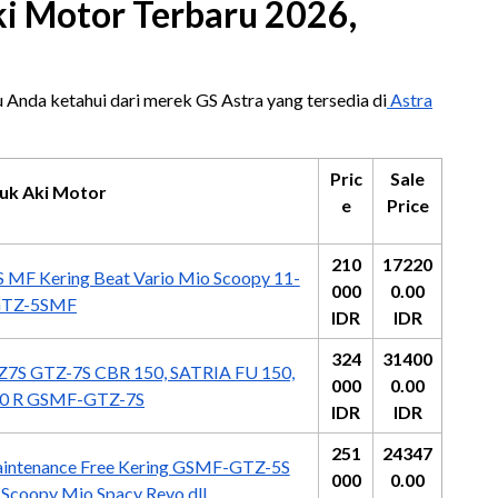
ki Motor Terbaru 2026,
u Anda ketahui dari merek GS Astra yang tersedia di
Astra
Pric
Sale
uk Aki Motor
e
Price
210
17220
 MF Kering Beat Vario Mio Scoopy 11-
000
0.00
TZ-5SMF
IDR
IDR
324
31400
7S GTZ-7S CBR 150, SATRIA FU 150,
000
0.00
0 R GSMF-GTZ-7S
IDR
IDR
251
24347
intenance Free Kering GSMF-GTZ-5S
000
0.00
Scoopy Mio Spacy Revo dll