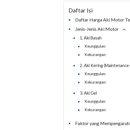
Daftar Isi
Daftar Harga Aki Motor Te
•
Jenis-Jenis Aki Motor
•
Co
•
1. Aki Basah
•
Keunggulan:
•
Kekurangan:
•
2. Aki Kering (Maintenanc
•
Keunggulan:
•
Kekurangan:
•
3. Aki Gel
•
Keunggulan:
•
Kekurangan:
Faktor yang Mempengaruh
•