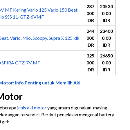
287
23534
V MF Kering Vario 125 Vario 150 Beat
000
0.00
Mio SSS 11-GTZ-6VMF
IDR
IDR
244
23400
, Vario, Mio, Scoopy, Supra X 125, dll
000
0.00
IDR
IDR
325
26650
 ASPIRA GTZ-7V MF
000
0.00
IDR
IDR
otor: Info Penting untuk Memilih Aki
 Motor
beberapa
jenis aki motor
yang umum digunakan, masing-
urangan tersendiri. Berikut penjelasan mengenai battery
i gel: